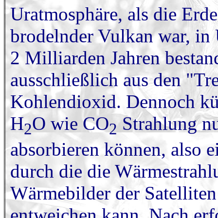
Uratmosphäre, als die Erde
brodelnder Vulkan war, in
2 Milliarden Jahren bestan
ausschließlich aus den "T
Kohlendioxid. Dennoch küh
H
O wie CO
Strahlung nu
2
2
absorbieren können, also ei
durch die die Wärmestrahlu
Wärmebilder der Satelliten
entweichen kann. Nach erf