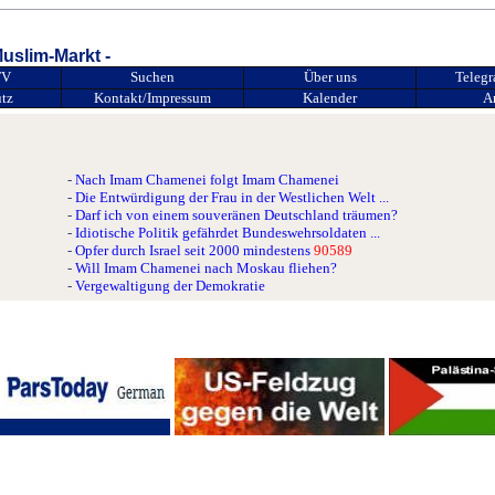
Im Namen de
uslim-Markt -
Der Startpunkt zum Islam für deutschsprachi
TV
Suchen
Über uns
Teleg
tz
Kontakt
/Impressum
Kalender
A
-
Nach Imam Chamenei folgt Imam Chamenei
-
Die Entwürdigung der Frau in der Westlichen Welt ...
-
Darf ich von einem souveränen Deutschland träumen?
-
Idiotische Politik gefährdet Bundeswehrsoldaten ...
-
Opfer durch Israel seit 2000 mindestens
90589
-
Will Imam Chamenei nach Moskau fliehen?
-
Vergewaltigung der Demokratie