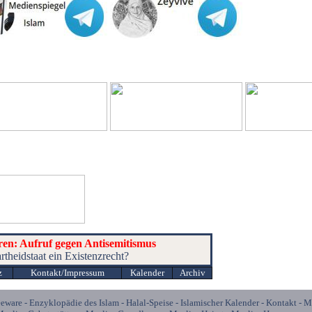
ren: Aufruf gegen Antisemitismus
rtheidstaat ein Existenzrecht?
z
Kontakt
/Impressum
Kalender
Archiv
eeware
-
Enzyklopädie des Islam
-
Halal-Speise
-
Islamischer Kalender
-
Kontakt
-
M