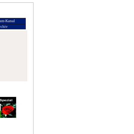
s Erhabenen
ge Gläubige
ram-Kanal
rchiv