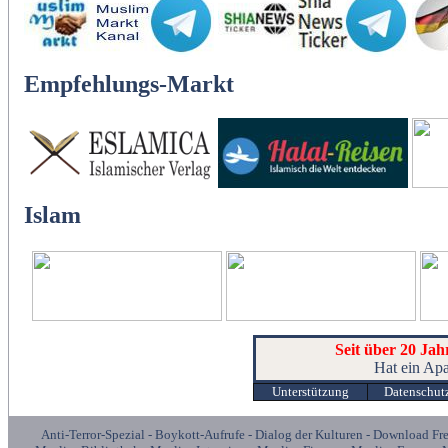
Empfehlungs-Markt
Islam
Seit über 20 Jah
Hat ein Apa
Unterstützung
Datenschut
Anti-Terror-Spezial
-
Boykott-Aufrufe
-
Dialog der Kulturen
-
Download Fr