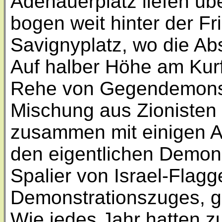
Adenauerplatz liefen ü
bogen weit hinter der Fr
Savignyplatz, wo die Ab
Auf halber Höhe am Kur
Rehe von Gegendemonst
Mischung aus Zionisten
zusammen mit einigen An
den eigentlichen Demons
Spalier von Israel-Flag
Demonstrationszuges, g
Wie jedes Jahr hatten 