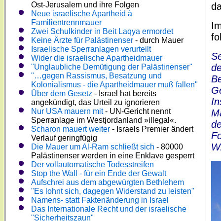
Ost-Jerusalem und ihre Folgen
da
Neue israelische Apartheid à
Familientrennmauer
Im
Zwei Schulkinder in Beit Laqya ermordet
fo
Keine Ärzte für Palästinenser
- durch Mauer
Israelische Sperranlagen verurteilt
Se
Wider die israelische Apartheidmauer
de
"Unglaubliche Demütigung der Palästinenser"
"…gegen Rassismus, Besatzung und
Be
Kolonialismus - die Apartheidmauer muß fallen"
Ge
Über dem Gesetz
- Israel hat bereits
In
angekündigt, das Urteil zu ignorieren
Nur USA mauern mit
- UN-Gericht nennt
Ma
Sperranlage im Westjordanland »illegal«.
de
Scharon mauert weiter
- Israels Premier ändert
F
Verlauf geringfügig
W.
Die Mauer um Al-Ram schließt sich
- 80000
Palästinenser werden in eine Enklave gesperrt
Der vollautomatische Todesstreifen
Stop the Wall - für ein Ende der Gewalt
Aufschrei aus dem abgewürgten Bethlehem
"Es lohnt sich, dagegen Widerstand zu leisten"
Namens- statt Faktenänderung in Israel
Das Internationale Recht und der israelische
"Sicherheitszaun"