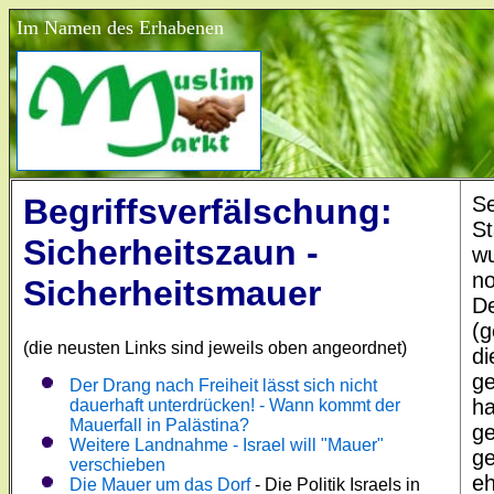
Im Namen des Erhabenen
Begriffsverfälschung:
Se
St
Sicherheitszaun -
wu
no
Sicherheitsmauer
De
(g
(die neusten Links sind jeweils oben angeordnet)
di
ge
Der Drang nach Freiheit lässt sich nicht
ha
dauerhaft unterdrücken! - Wann kommt der
Mauerfall in Palästina?
ge
Weitere Landnahme - Israel will "Mauer"
ge
verschieben
eh
Die Mauer um das Dorf
- Die Politik Israels in