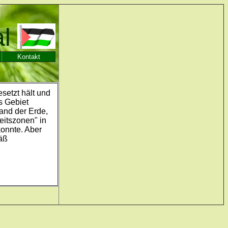
al
Kontakt
setzt hält und
s Gebiet
Land der Erde,
eitszonen" in
konnte. Aber
äß