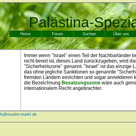
Palästina-Spezi
Home
Forum
Suchen
Über uns
Immer wenn "Israel" einen Teil der Nachbarländer be
nicht bereit ist, dieses Land zurückzugeben, wird da
"Sicherheitszone" genannt. "Israel" ist das einzige 
das ohne jegliche Sanktionen so genannte "Sicherh
fremden Ländern einrichten und sogar annektieren 
die Bezeichnung
Besatzungszone
wäre auch gem
internationalem Recht angebrachter.
n
nfo@muslim-markt.de