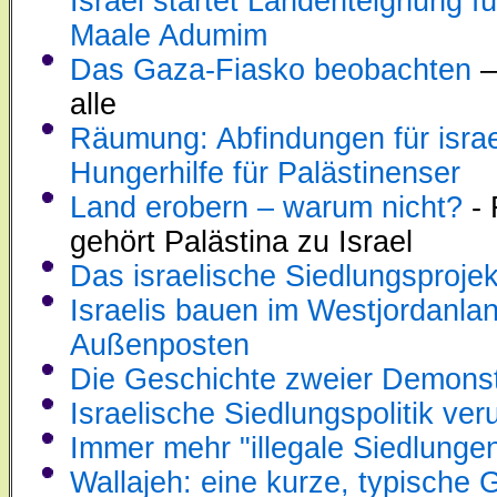
Israel startet Landenteignung f
Maale Adumim
Das Gaza-Fiasko beobachten
–
alle
Räumung: Abfindungen für israe
Hungerhilfe für Palästinenser
Land erobern – warum nicht?
- 
gehört Palästina zu Israel
Das israelische Siedlungsproje
Israelis bauen im Westjordanlan
Außenposten
Die Geschichte zweier Demonst
Israelische Siedlungspolitik verur
Immer mehr "illegale Siedlunge
Wallajeh: eine kurze, typische 