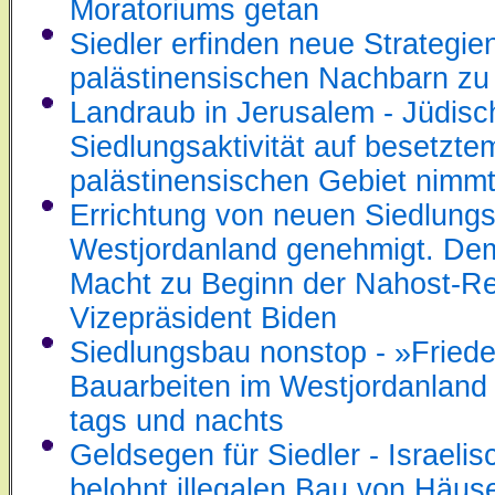
Moratoriums getan
Siedler erfinden neue Strategie
palästinensischen Nachbarn z
Landraub in Jerusalem - Jüdisc
Siedlungsaktivität auf besetzte
palästinensischen Gebiet nimmt
Errichtung von neuen Siedlung
Westjordanland genehmigt. Dem
Macht zu Beginn der Nahost-Re
Vizepräsident Biden
Siedlungsbau nonstop - »Friede
Bauarbeiten im Westjordanland l
tags und nachts
Geldsegen für Siedler - Israeli
belohnt illegalen Bau von Häuse