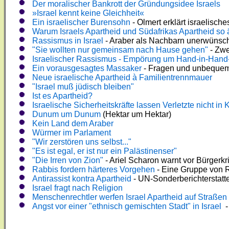
Der moralischer Bankrott der Gründungsidee Israels
»Israel kennt keine Gleichheit«
Ein israelischer Burensohn
- Olmert erklärt israelisch
Warum Israels Apartheid und Südafrikas Apartheid so 
Rassismus in Israel
- Araber als Nachbarn unerwünsc
"Sie wollten nur gemeinsam nach Hause gehen"
- Zwe
Israelischer Rassismus - Empörung um Hand-in-Hand-
Ein vorausgesagtes Massaker
- Fragen und unbequeme
Neue israelische Apartheid à Familientrennmauer
"Israel muß jüdisch bleiben"
Ist es Apartheid?
Israelische Sicherheitskräfte lassen Verletzte nicht i
Dunum um Dunum
(Hektar um Hektar)
Kein Land dem Araber
Würmer im Parlament
"Wir zerstören uns selbst..."
"Es ist egal, er ist nur ein Palästinenser"
"Die Irren von Zion"
- Ariel Scharon warnt vor Bürgerkr
Rabbis fordern härteres Vorgehen
- Eine Gruppe von R
Antirassist kontra Apartheid
- UN-Sonderberichterstatter
Israel fragt nach Religion
Menschenrechtler werfen Israel Apartheid auf Straßen
Angst vor einer "ethnisch gemischten Stadt" in Israel
-