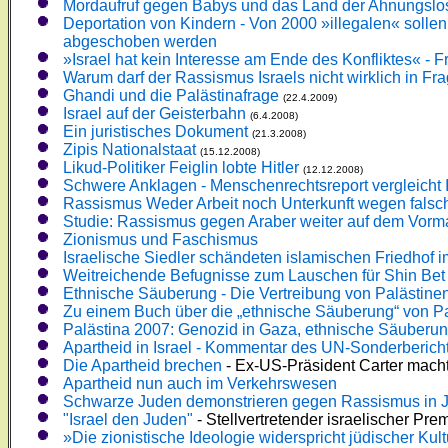
Mordaufruf gegen Babys und das Land der Ahnungslo
Deportation von Kindern - Von 2000 »illegalen« soll
abgeschoben werden
»Israel hat kein Interesse am Ende des Konfliktes« - F
Warum darf der Rassismus Israels nicht wirklich in Fr
Ghandi und die Palästinafrage
(22.4.2009)
Israel auf der Geisterbahn
(6.4.2008)
Ein juristisches Dokument
(21.3.2008)
Zipis Nationalstaat
(15.12.2008)
Likud-Politiker Feiglin lobte Hitler
(12.12.2008)
Schwere Anklagen - Menschenrechtsreport vergleicht 
Rassismus Weder Arbeit noch Unterkunft wegen falsch
Studie: Rassismus gegen Araber weiter auf dem Vorm
Zionismus und Faschismus
Israelische Siedler schändeten islamischen Friedhof 
Weitreichende Befugnisse zum Lauschen für Shin Bet
Ethnische Säuberung - Die Vertreibung von Palästin
Zu einem Buch über die „ethnische Säuberung“ von Pal
Palästina 2007: Genozid in Gaza, ethnische Säuberun
Apartheid in Israel - Kommentar des UN-Sonderberichte
Die Apartheid brechen
- Ex-US-Präsident Carter macht I
Apartheid nun auch im Verkehrswesen
Schwarze Juden demonstrieren gegen Rassismus in 
"Israel den Juden"
- Stellvertretender israelischer Prem
»Die zionistische Ideologie widerspricht jüdischer Kult