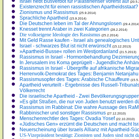
Israel hebt Busverbot für Palästinenser vorerst auf
(20.5
Existenzrecht für einen rassistischen Apartheidsstaat?
Zionismus und Rassismus
(25.9.2014)
Sprachliche Apartheid
(15.9.2014)
Die Deutschen leben im Tal der Ahnungslosen
(29.4.2014
Knesset trennt Araber in zwei Kategorien
(28.2.2014)
Die volkseigene Ideologie des Rassismus
(25.2.2014)
Mit Geld Rasse kaufen - Israel als genealogisches U
Israel - schwarzes Blut ist nicht erwünscht
(15.12.2013)
»Apartheid-Busse« rollen im Westjordanland
(21.5.2013)
Rassismus in Israel - Hormonbehandlung Dezimierung
In Jerusalem ins Koma geprügelt - Jugendliche Anhä
Rassismus in Israel - Übergriffe auf afrikanische Mig
Herrenvolk-Demokrat des Tages: Benjamin Netanjahu
Rassismusopfer des Tages: Arabische Chauffeure
(15.5
Apartheid verurteilt - Ergebnisse des Russell-Tribunals 
Völkerrecht
Die israelische Apartheid - Zwei Bevölkerungsgruppen 
»Es gibt Straßen, die nur von Juden benutzt werden d
Rassismus im Rabbinat: Die wahre Aussage des Ra
Rabbinischer und sonstiger Rassismus
(27.12.2010)
Menschenrechtler des Tages: Ovadia Yosef
(22.10.2010)
«Jüdisches Gen» erzürnt die Deutschen und macht Isra
Neuerscheinung über Israels Allianz mit Apartheid-Süd
US-Vizepräsident bestätigt: Zionisten und Juden sind nicht d