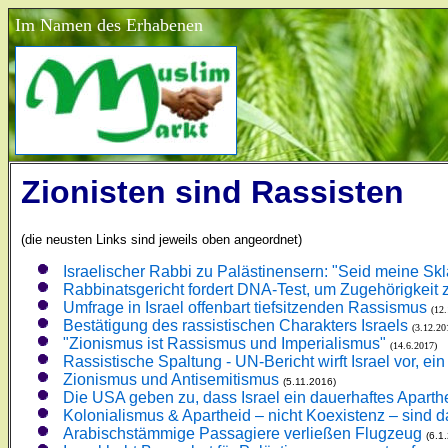
Im Namen des Erhabenen
Zionisten sind Rassisten
(die neusten Links sind jeweils oben angeordnet)
Israelischer Rabbi zu Palästinensern: "Seid meine Sk
Rabbinatsgericht fordert DNA-Test, um Zugehörigke
Umfrage in Israel offenbart tiefsitzenden Rassismus
(12
Bestätigung des rassistischen Charakters Israels
(3.12.20
"Zionismus ist Rassismus und Imperialismus"
(14.6.2017)
Rassistische Spaltung - UN-Bericht wirft Israel vor, ei
Zionismus und Antisemitismus
(5.11.2016)
Die USA geben zu, dass Israel ein dauerhaftes Apart
Kolonialismus & Apartheid – nicht Koexistenz – sind 
Arabischstämmige Passagiere verließen Flugzeug
(6.1