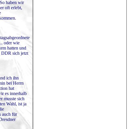
 So haben wir
r oft erlebt,
e
llkommen.
stagsabgeordnete
.. oder wie
rzem hatten und
n DDR sich jetzt
nd ich ihn
min bei Herrn
tion hat
ir es innerhalb
er musste sich
en Wahl, ist ja
die
 auch für
 Dresdner