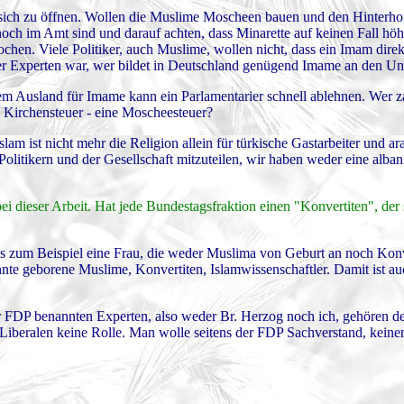
d sich zu öffnen. Wollen die Muslime Moscheen bauen und den Hinterhof 
 noch im Amt sind und darauf achten, dass Minarette auf keinen Fall höh
en. Viele Politiker, auch Muslime, wollen nicht, dass ein Imam direk
er Experten war, wer bildet in Deutschland genügend Imame an den Uni
m Ausland für Imame kann ein Parlamentarier schnell ablehnen. Wer z
Kirchensteuer - eine Moscheesteuer?
slam ist nicht mehr die Religion allein für türkische Gastarbeiter und ar
Politikern und der Gesellschaft mitzuteilen, wir haben weder eine alb
i dieser Arbeit. Hat jede Bundestagsfraktion einen "Konvertiten", der 
s zum Beispiel eine Frau, die weder Muslima von Geburt an noch Konver
annte geborene Muslime, Konvertiten, Islamwissenschaftler. Damit ist au
r FDP benannten Experten, also weder Br. Herzog noch ich, gehören d
 Liberalen keine Rolle. Man wolle seitens der FDP Sachverstand, keine