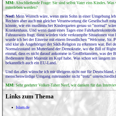
MM:
Abschließende Frage: Sie sind selbst Vater eins Kindes. Was
miterleben werden?
Neef:
Mein Wunsch wäre, wenn mein Sohn in einer Umgebung leben 
Rechten aber auch mit gleicher Verantwortung die Gesellschaft mit
könnte, wie ein muslimischer Kindergarten genau so "normal" wäre, 
Krankenhaus. Und wenn dann eines Tages eine Fahrkartenkontrolleu
Fahrausweis fragt, dann würden viele verkrampfte Situationen von 
wurde ich bei der Einreise mit einem freundlichen "Welcome, Sir. 
und klar als Angehöriger der Sikh-Religion zu erkennen war. Bei d
Normalzustand im Mutterland der Demokratie, wo die Bill of Rights
einmal, dass es nicht darauf ankomme in Großbritannien, was der Be
Bedienstete ihrer Majestät im Kopf habe. Was schon seit langem im
bekanntlich auch ein EU-Land.
Und das alles wünsche ich mir übrigens nicht nur für Deutschland,
menschenwürdige Umgang miteinander nicht "trotz" unterschiedlic
MM:
Sehr geehrter Volker-Taher Neef, wir danken für das Intervie
Links zum Thema
Islam.de