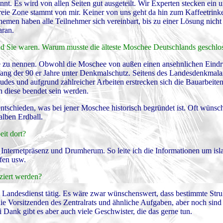
nt. Es wird von allen Seiten gut ausgeteilt. Wir Experten stecken ein u
bufreie Zone stammt von mir. Keiner von uns geht da hin zum Kaffeetri
en haben alle Teilnehmer sich vereinbart, bis zu einer Lösung nicht 
aran.
d Sie waren. Warum musste die älteste Moschee Deutschlands geschl
e zu nennen. Obwohl die Moschee von außen einen ansehnlichen Eindru
fang der 90 er Jahre unter Denkmalschutz. Seitens des Landesdenkmala
es und aufgrund zahlreicher Arbeiten erstrecken sich die Bauarbeiten
 diese beendet sein werden.
ntschieden, was bei jener Moschee historisch begründet ist. Oft wünsc
lben Erdball.
eit dort?
ie Internetpräsenz und Drumherum. So leite ich die Informationen um is
ffen usw.
nziert werden?
 im Landesdienst tätig. Es wäre zwar wünschenswert, dass bestimmte Stru
ie Vorsitzenden des Zentralrats und ähnliche Aufgaben, aber noch sind
 Dank gibt es aber auch viele Geschwister, die das gerne tun.