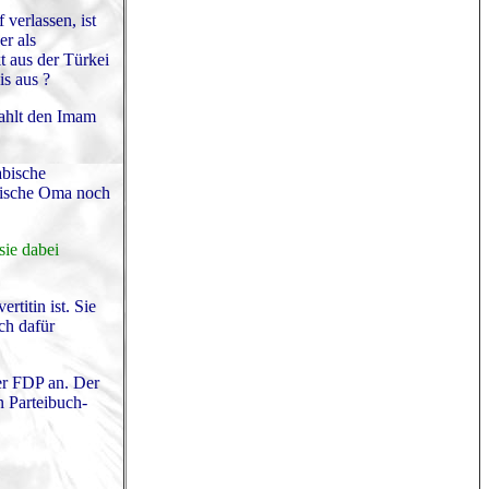
verlassen, ist
er als
t aus der Türkei
s aus ?
ahlt den Imam
abische
anische Oma noch
sie dabei
titin ist. Sie
ch dafür
er FDP an. Der
n Parteibuch-