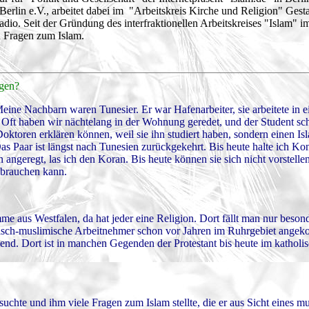
erlin e.V., arbeitet dabei im "Arbeitskreis Kirche und Religion" Gest
o. Seit der Gründung des interfraktionellen Arbeitskreises "Islam" 
 Fragen zum Islam.
ogen?
ine Nachbarn waren Tunesier. Er war Hafenarbeiter, sie arbeitete in e
Oft haben wir nächtelang in der Wohnung geredet, und der Student sch
oren erklären können, weil sie ihn studiert haben, sondern einen Isl
as Paar ist längst nach Tunesien zurückgekehrt. Bis heute halte ich Kon
angeregt, las ich den Koran. Bis heute können sie sich nicht vorstelle
ssbrauchen kann.
 aus Westfalen, da hat jeder eine Religion. Dort fällt man nur beson
rkisch-muslimische Arbeitnehmer schon vor Jahren im Ruhrgebiet ange
egend. Dort ist in manchen Gegenden der Protestant bis heute im katholi
uchte und ihm viele Fragen zum Islam stellte, die er aus Sicht eines m