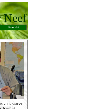
r Neef
Kontakt
 in 2007 war er
. Neef ist