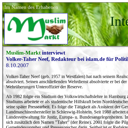
Im Namen des Erhabenen
Int
Muslim-Markt
interviewt
Volker-Taher Neef, Redakteur bei islam.de für Politi
8.10.2007
Volker-Taher Neef (geb. 1957 in Westfalen) hat nach seinem Reals
absolviert. Seinen anschließenden Wehrdienst absolvierte er bei d
Wehrüberungen Unteroffizier der Reserve.
Ab 1982 folgte ein Studium der Volkswirtschaftslehre in Hambur
Studiums arbeitete er als studentische Hilfskraft beim Norddeutsch
seine später Pressearbeit. Es folge die Tätigkeit als Assistent der 
Landmaschinenhersteller in Schleswig-Holstein. Seit 1988 arbeitet er
Landesverwaltung für Justiz, Europa- u. Bundesangelegenheiten. I
sich zusätzlich den Namen "Taher" (der Reine). 2001 folgte die Pi
Gemeindevorsteher und Pressesprecher darin. Seither ist er Redakteur