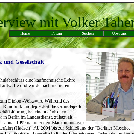
erview mit Volker Tahe
Home
Forum
Suchen
Über uns
k und Gesellschaft
chulabschluss eine kaufmännische Lehre
er Luftwaffe und wurde nach mehreren
g zum Diplom-Volkswirt. Während des
en Rundfunk und legte dort die Grundlage für
Geschäftsführung bei einem dänischen
 in Berlin im Landesdienst, zuletzt als
m Januar 1999 nahm er den Islam an und gab
lgerfahrt (Hadsch). Ab 2004 bis zur Schließung der "Berliner Moschee"
 für "Politik und Gesellschaft" der Internetpräsent "islam.de" in Berlin