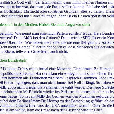
chaallah (so Gott will) - der Islam gefällt, dann nimm meinen Namen an.
s angenehm war, das man jede Frage stellen konnte. Ich habe viel späte
us Höflichkeit, Ehrfurcht oder sonstigen Gründen, alles zu fragen. Dies
e nicht frei fühlt, alles zu fragen, dann ist ein Besuch dort nicht vo
etzt oft in den Medien. Haben Sie auch Angst vor sich?
beruhigt. Wie nennt man eigentlich Parteiwechsler? Ist der Herr Bunde
D gewesen? Dann MdB bei den Grünen? Dann wieder SPD. Ist er ein Kon
iöse Übertritte? Wie heißen die Leute, die nie eine Religion bis vor ku
eht nicht? Gerade in Berlin erlebe ich es, dass Menschen aus der alte
re Eltern, teilweise Großeltern, auch nicht.
tschen Bundestag?
1) loben. Er besuchte einmal eine Moschee. Dort lernten Br. Herzog u
nspolitische Sprecher. Hat der Islam ein Anliegen, muss man einen Ter
Jetzt kommen alle Fraktionen zu einem Gespräch zusammen. Jede Frak
l ist darin gelegen, dass man nicht immer bei Null anfängt. So haben w
r MdB 2005 nicht wieder ins Parlament gewählt wurde. Der neue Sprech
is angehörenden MdBs nicht wieder ins Parlament kommen bei der nächst
e keine Tabus. So hat ein MdB der Grünen von den Muslimen gefordert, 
t bei dem Berliner Imam Br. Herzog zu der Bemerkung geführt, ob das
 von ihren Geschwistern aus den USA unterstützt werden. Oder für die
en Islam wollte, kam die Frage nach der Gleichbehandlung auf.