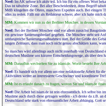
Neef:
Im AK nehme ich aktiv teil. Ich bin für ein offenes Wort bekan
Das ist tabufreie Zone. Bei aller Bescheidenheit, denn Begriff ta
MdB klingelten die Ohren, manchem Experten auch. Bei einigen Them
alles zu reden. Fällt mir als Redakteur schwer, aber ich halte mich d
MM:
Kommen wir nun zu der Berliner Moschee, in dessen Vorstan
Neef:
Bei der Berliner Moschee sind vor allem zunächst Baugründ
ein gewisser Sanierungsbedarf gegeben. Die Moschee steht seit An
umfangreiche Sanierungsmaßnahmen statt. Bei der Größe des Gebäud
langen Zeitraum, dass man noch nicht genau abschätzen kann, wann
So manches wird allerdings auch nicht innerhalb von Deutschland e
deutschen Muslime uns kürzere Entscheidungswege, als über den ha
MM:
Daraufhin wechselten Sie zu islam.de. Worin besteht Ihre Arb
Neef:
Es handelt sich vor allem um eine redaktionelle Arbeit für d
Aktivitäten weiter an interessierte Geschwister und koordiniere Tre
MM:
Ist es erlaubt danach zu fragen, wovon Sie und islam.de fina
Neef:
Die Arbeit bei islam.de ist rein ehrenamtlich. Ich selbst bin
Muslime auch durch diese getragen werden - ich denke da z.B. an d
Deutschland sehr stark von ehrenamtlicher Arbeit abhängig. Gott sei