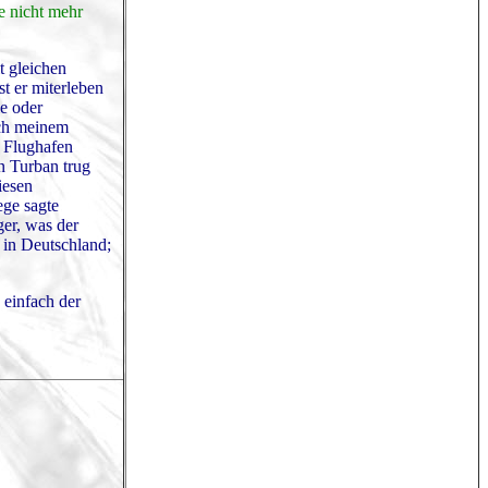
e nicht mehr
t gleichen
t er miterleben
le oder
ach meinem
m Flughafen
n Turban trug
iesen
ege sagte
ger, was der
 in Deutschland;
 einfach der