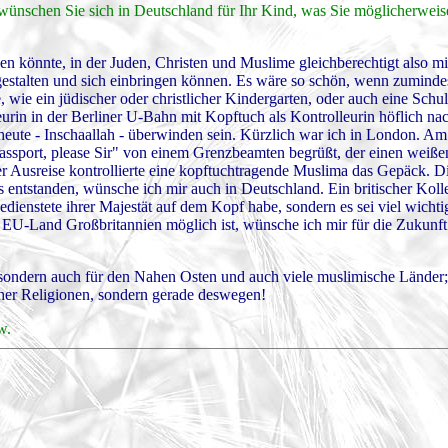
 wünschen Sie sich in Deutschland für Ihr Kind, was Sie möglicherweis
könnte, in der Juden, Christen und Muslime gleichberechtigt also mi
gestalten und sich einbringen können. Es wäre so schön, wenn zumindes
wie ein jüdischer oder christlicher Kindergarten, oder auch eine Schu
rin in der Berliner U-Bahn mit Kopftuch als Kontrolleurin höflich n
heute - Inschaallah - überwinden sein. Kürzlich war ich in London. A
Passport, please Sir" von einem Grenzbeamten begrüßt, der einen weiße
er Ausreise kontrollierte eine kopftuchtragende Muslima das Gepäck. D
 entstanden, wünsche ich mir auch in Deutschland. Ein britischer Koll
dienstete ihrer Majestät auf dem Kopf habe, sondern es sei viel wichti
 EU-Land Großbritannien möglich ist, wünsche ich mir für die Zukunft
 sondern auch für den Nahen Osten und auch viele muslimische Länder;
her Religionen, sondern gerade deswegen!
w.