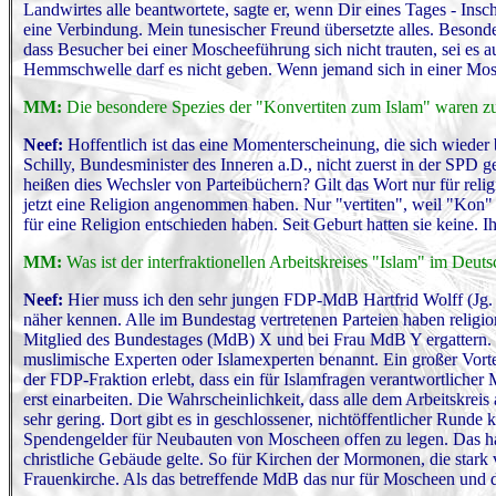
Landwirtes alle beantwortete, sagte er, wenn Dir eines Tages - Ins
eine Verbindung. Mein tunesischer Freund übersetzte alles. Besonder
dass Besucher bei einer Moscheeführung sich nicht trauten, sei es a
Hemmschwelle darf es nicht geben. Wenn jemand sich in einer Mosche
MM:
Die besondere Spezies der "Konvertiten zum Islam" waren zul
Neef:
Hoffentlich ist das eine Momenterscheinung, die sich wieder 
Schilly, Bundesminister des Inneren a.D., nicht zuerst in der SP
heißen dies Wechsler von Parteibüchern? Gilt das Wort nur für relig
jetzt eine Religion angenommen haben. Nur "vertiten", weil "Kon" g
für eine Religion entschieden haben. Seit Geburt hatten sie keine. Ih
MM:
Was ist der interfraktionellen Arbeitskreises "Islam" im Deu
Neef:
Hier muss ich den sehr jungen FDP-MdB Hartfrid Wolff (Jg. 7
näher kennen. Alle im Bundestag vertretenen Parteien haben religio
Mitglied des Bundestages (MdB) X und bei Frau MdB Y ergattern. 
muslimische Experten oder Islamexperten benannt. Ein großer Vortei
der FDP-Fraktion erlebt, dass ein für Islamfragen verantwortliche
erst einarbeiten. Die Wahrscheinlichkeit, dass alle dem Arbeitskre
sehr gering. Dort gibt es in geschlossener, nichtöffentlicher Rund
Spendengelder für Neubauten von Moscheen offen zu legen. Das ha
christliche Gebäude gelte. So für Kirchen der Mormonen, die stark
Frauenkirche. Als das betreffende MdB das nur für Moscheen und d