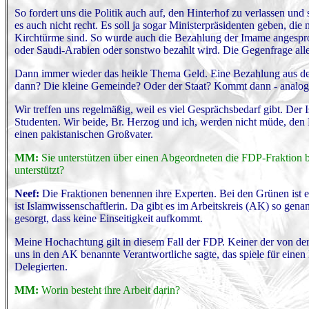
So fordert uns die Politik auch auf, den Hinterhof zu verlassen un
es auch nicht recht. Es soll ja sogar Ministerpräsidenten geben, die
Kirchtürme sind. So wurde auch die Bezahlung der Imame angesproch
oder Saudi-Arabien oder sonstwo bezahlt wird. Die Gegenfrage all
Dann immer wieder das heikle Thema Geld. Eine Bezahlung aus de
dann? Die kleine Gemeinde? Oder der Staat? Kommt dann - analog 
Wir treffen uns regelmäßig, weil es viel Gesprächsbedarf gibt. Der I
Studenten. Wir beide, Br. Herzog und ich, werden nicht müde, den 
einen pakistanischen Großvater.
MM:
Sie unterstützen über einen Abgeordneten die FDP-Fraktion be
unterstützt?
Neef:
Die Fraktionen benennen ihre Experten. Bei den Grünen ist e
ist Islamwissenschaftlerin. Da gibt es im Arbeitskreis (AK) so gen
gesorgt, dass keine Einseitigkeit aufkommt.
Meine Hochachtung gilt in diesem Fall der FDP. Keiner der von de
uns in den AK benannte Verantwortliche sagte, das spiele für einen
Delegierten.
MM:
Worin besteht ihre Arbeit darin?