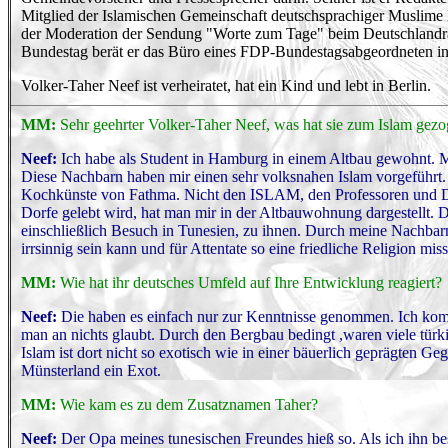
Mitglied der Islamischen Gemeinschaft deutschsprachiger Muslime B
der Moderation der Sendung "Worte zum Tage" beim Deutschlandradi
Bundestag berät er das Büro eines FDP-Bundestagsabgeordneten in
Volker-Taher Neef ist verheiratet, hat ein Kind und lebt in Berlin.
MM:
Sehr geehrter Volker-Taher Neef, was hat sie zum Islam gez
Neef:
Ich habe als Student in Hamburg in einem Altbau gewohnt. Me
Diese Nachbarn haben mir einen sehr volksnahen Islam vorgeführt. 
Kochkünste von Fathma. Nicht den ISLAM, den Professoren und Dokt
Dorfe gelebt wird, hat man mir in der Altbauwohnung dargestellt. D
einschließlich Besuch in Tunesien, zu ihnen. Durch meine Nachbarn 
irrsinnig sein kann und für Attentate so eine friedliche Religion mi
MM:
Wie hat ihr deutsches Umfeld auf Ihre Entwicklung reagiert?
Neef:
Die haben es einfach nur zur Kenntnisse genommen. Ich komme
man an nichts glaubt. Durch den Bergbau bedingt ,waren viele tü
Islam ist dort nicht so exotisch wie in einer bäuerlich geprägten G
Münsterland ein Exot.
MM:
Wie kam es zu dem Zusatznamen Taher?
Neef:
Der Opa meines tunesischen Freundes hieß so. Als ich ihn bes