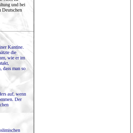
altung und bei
im Deutschen
iner Kantine.
ätzte die
am, wie er im
takt,
n, dass man so
ders auf, wenn
kommen. Der
schen
uslimischen