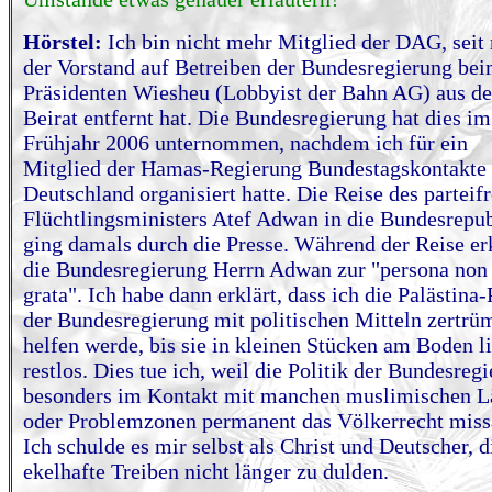
Hörstel:
Ich bin nicht mehr Mitglied der DAG, seit
der Vorstand auf Betreiben der Bundesregierung be
Präsidenten Wiesheu (Lobbyist der Bahn AG) aus d
Beirat entfernt hat. Die Bundesregierung hat dies im
Frühjahr 2006 unternommen, nachdem ich für ein
Mitglied der Hamas-Regierung Bundestagskontakte 
Deutschland organisiert hatte. Die Reise des parteif
Flüchtlingsministers Atef Adwan in die Bundesrepu
ging damals durch die Presse. Während der Reise er
die Bundesregierung Herrn Adwan zur "persona non
grata". Ich habe dann erklärt, dass ich die Palästina-
der Bundesregierung mit politischen Mitteln zertr
helfen werde, bis sie in kleinen Stücken am Boden li
restlos. Dies tue ich, weil die Politik der Bundesreg
besonders im Kontakt mit manchen muslimischen L
oder Problemzonen permanent das Völkerrecht miss
Ich schulde es mir selbst als Christ und Deutscher, d
ekelhafte Treiben nicht länger zu dulden.