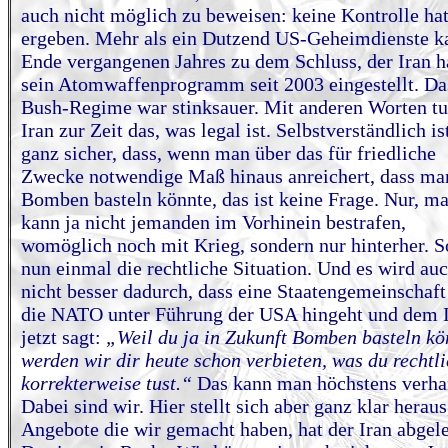
auch nicht möglich zu beweisen: keine Kontrolle hat
ergeben. Mehr als ein Dutzend US-Geheimdienste 
Ende vergangenen Jahres zu dem Schluss, der Iran 
sein Atomwaffenprogramm seit 2003 eingestellt. Da
Bush-Regime war stinksauer. Mit anderen Worten tu
Iran zur Zeit das, was legal ist. Selbstverständlich is
ganz sicher, dass, wenn man über das für friedliche
Zwecke notwendige Maß hinaus anreichert, dass ma
Bomben basteln könnte, das ist keine Frage. Nur, m
kann ja nicht jemanden im Vorhinein bestrafen,
womöglich noch mit Krieg, sondern nur hinterher. So
nun einmal die rechtliche Situation. Und es wird au
nicht besser dadurch, dass eine Staatengemeinschaft
die NATO unter Führung der USA hingeht und dem 
jetzt sagt:
„Weil du ja in Zukunft Bomben basteln kö
werden wir dir heute schon verbieten, was du rechtl
korrekterweise tust.“
Das kann man höchstens verha
Dabei sind wir. Hier stellt sich aber ganz klar heraus
Angebote die wir gemacht haben, hat der Iran abgele