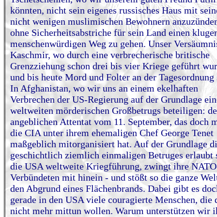
könnten, nicht sein eigenes russisches Haus mit sei
nicht wenigen muslimischen Bewohnern anzuzünden
ohne Sicherheitsabstriche für sein Land einen kluge
menschenwürdigen Weg zu gehen. Unser Versäumnis
Kaschmir, wo durch eine verbrecherische britische
Grenzziehung schon drei bis vier Kriege geführt wu
und bis heute Mord und Folter an der Tagesordnung 
In Afghanistan, wo wir uns an einem ekelhaften
Verbrechen der US-Regierung auf der Grundlage ein
weltweiten mörderischen Großbetrugs beteiligen: d
angeblichen Attentat vom 11. September, das doch m
die CIA unter ihrem ehemaligen Chef George Tenet
maßgeblich mitorganisiert hat. Auf der Grundlage d
geschichtlich ziemlich einmaligen Betruges erlaubt 
die USA weltweite Kriegführung, zwingt ihre NATO
Verbündeten mit hinein - und stößt so die ganze Wel
den Abgrund eines Flächenbrands. Dabei gibt es doc
gerade in den USA viele couragierte Menschen, die 
nicht mehr mittun wollen. Warum unterstützen wir i