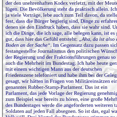
der den unehrenhaften Kodex verletzt, mit der Meut
lügen. Die Bevölkerung steht da praktisch allein. Ich
ja viele Vorträge, lebe auch zum Teil davon, da stell
fest, dass die Bürger begierig sind, Dinge zu erfahre
denen sie den Eindruck haben, dass sie wahr sind. U
ich die Dinge, die ich sage, alle belegen kann, ist es
gut, dass hier das Gefühl entsteht:
„Aha, da ist also 
Boden an der Sache“
. Im Gegensatz dazu passen sic
festangestellte Journalismus den politischen Wünsc
der Regierung und der Fraktionsführungen genau so
auch die Mehrheit im Bundestag. Ich habe heute ger
mit einem wichtigen Mann aus der deutschen
Friedenszene telefoniert und habe ihm bei der Geleg
gesagt, wir hätten in Fragen von Militäreinsätzen ei
genanntes Rubber-Stamp-Parlament. Das ist ein
Parlament, das jede Vorlage der Regierung genehmig
zum Beispiel war bereits zu hören, eine große Mehrh
des Bundestages werde die angeforderten weiteren t
Soldaten auf jeden Fall absegnen. So ist das, egal w