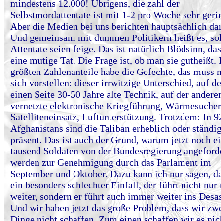
mindestens 12.000! Übrigens, die zahl der
Selbstmordattentate ist mit 1-2 pro Woche sehr geri
Aber die Medien bei uns berichten hauptsächlich da
Und gemeinsam mit dummen Politikern heißt es, so
Attentate seien feige. Das ist natürlich Blödsinn, das
eine mutige Tat. Die Frage ist, ob man sie gutheißt. 
größten Zahlenanteile habe die Gefechte, das muss
sich vorstellen: dieser irrwitzige Unterschied, auf de
einen Seite 30-50 Jahre alte Technik, auf der andere
vernetzte elektronische Kriegführung, Wärmesucher
Satelliteneinsatz, Luftunterstützung. Trotzdem: In 
Afghanistans sind die Taliban erheblich oder ständi
präsent. Das ist auch der Grund, warum jetzt noch e
tausend Soldaten von der Bundesregierung angeford
werden zur Genehmigung durch das Parlament im
September und Oktober. Dazu kann ich nur sagen, da
ein besonders schlechter Einfall, der führt nicht nur 
weiter, sondern er führt auch immer weiter ins Desas
Und wir haben jetzt das große Problem, dass wir zwe
Dinge nicht schaffen. Zum einen schaffen wir es nic