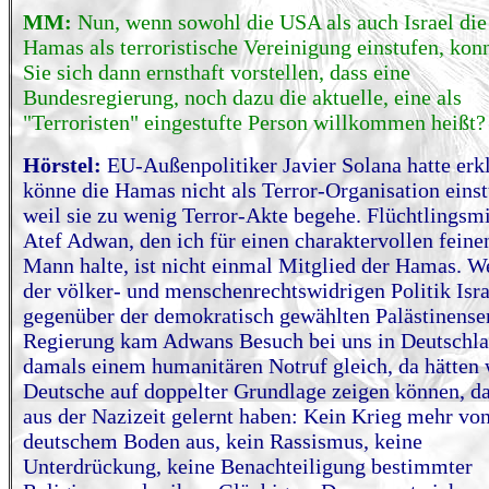
MM:
Nun, wenn sowohl die USA als auch Israel die
Hamas als terroristische Vereinigung einstufen, kon
Sie sich dann ernsthaft vorstellen, dass eine
Bundesregierung, noch dazu die aktuelle, eine als
"Terroristen" eingestufte Person willkommen heißt?
Hörstel:
EU-Außenpolitiker Javier Solana hatte erkl
könne die Hamas nicht als Terror-Organisation einst
weil sie zu wenig Terror-Akte begehe. Flüchtlingsmi
Atef Adwan, den ich für einen charaktervollen feine
Mann halte, ist nicht einmal Mitglied der Hamas. 
der völker- und menschenrechtswidrigen Politik Isra
gegenüber der demokratisch gewählten Palästinense
Regierung kam Adwans Besuch bei uns in Deutschl
damals einem humanitären Notruf gleich, da hätten 
Deutsche auf doppelter Grundlage zeigen können, da
aus der Nazizeit gelernt haben: Kein Krieg mehr vo
deutschem Boden aus, kein Rassismus, keine
Unterdrückung, keine Benachteiligung bestimmter