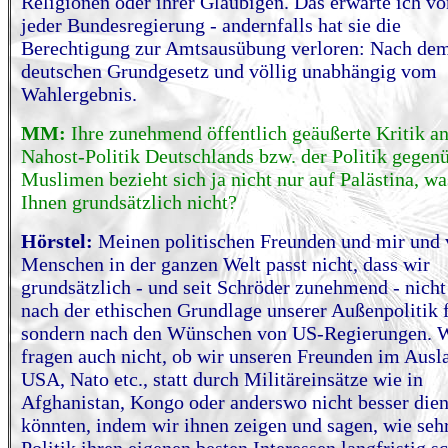
Religionen oder ihrer Gläubigen. Das erwarte ich vo
jeder Bundesregierung - andernfalls hat sie die
Berechtigung zur Amtsausübung verloren: Nach de
deutschen Grundgesetz und völlig unabhängig vom
Wahlergebnis.
MM:
Ihre zunehmend öffentlich geäußerte Kritik an
Nahost-Politik Deutschlands bzw. der Politik gegen
Muslimen bezieht sich ja nicht nur auf Palästina, wa
Ihnen grundsätzlich nicht?
Hörstel:
Meinen politischen Freunden und mir und 
Menschen in der ganzen Welt passt nicht, dass wir
grundsätzlich - und seit Schröder zunehmend - nich
nach der ethischen Grundlage unserer Außenpolitik 
sondern nach den Wünschen von US-Regierungen. 
fragen auch nicht, ob wir unseren Freunden im Ausl
USA, Nato etc., statt durch Militäreinsätze wie in
Afghanistan, Kongo oder anderswo nicht besser die
könnten, indem wir ihnen zeigen und sagen, wie sehr