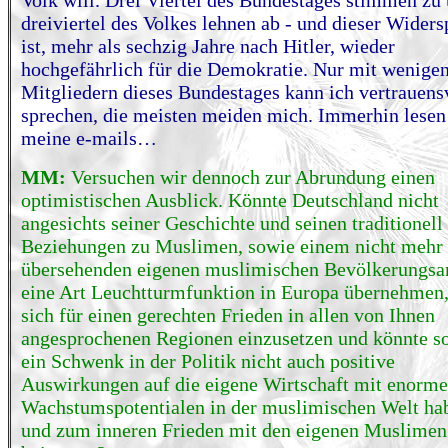
Volk will. Drei Viertel des Bundestages stimmen zu
dreiviertel des Volkes lehnen ab - und dieser Wider
ist, mehr als sechzig Jahre nach Hitler, wieder
hochgefährlich für die Demokratie. Nur mit wenige
Mitgliedern dieses Bundestages kann ich vertrauens
sprechen, die meisten meiden mich. Immerhin lesen
meine e-mails…
MM:
Versuchen wir dennoch zur Abrundung einen
optimistischen Ausblick. Könnte Deutschland nicht
angesichts seiner Geschichte und seinen traditionell
Beziehungen zu Muslimen, sowie einem nicht mehr
übersehenden eigenen muslimischen Bevölkerungsan
eine Art Leuchtturmfunktion in Europa übernehmen
sich für einen gerechten Frieden in allen von Ihnen
angesprochenen Regionen einzusetzen und könnte s
ein Schwenk in der Politik nicht auch positive
Auswirkungen auf die eigene Wirtschaft mit enorm
Wachstumspotentialen in der muslimischen Welt ha
und zum inneren Frieden mit den eigenen Muslimen