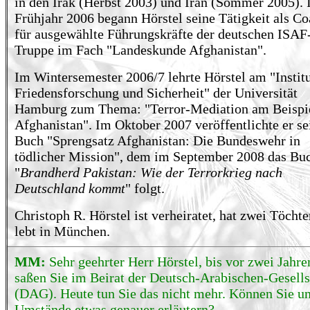
in den Irak (Herbst 2003) und Iran (Sommer 2005).
Frühjahr 2006 begann Hörstel seine Tätigkeit als C
für ausgewählte Führungskräfte der deutschen ISAF
Truppe im Fach "Landeskunde Afghanistan".
Im Wintersemester 2006/7 lehrte Hörstel am "Institu
Friedensforschung und Sicherheit" der Universität
Hamburg zum Thema: "Terror-Mediation am Beispi
Afghanistan". Im Oktober 2007 veröffentlichte er se
Buch "Sprengsatz Afghanistan: Die Bundeswehr in
tödlicher Mission", dem im September 2008 das Bu
"
Brandherd Pakistan: Wie der Terrorkrieg nach
Deutschland kommt
" folgt.
Christoph R. Hörstel ist verheiratet, hat zwei Töchte
lebt in München.
MM:
Sehr geehrter Herr Hörstel, bis vor zwei Jahre
saßen Sie im Beirat der Deutsch-Arabischen-Gesells
(DAG). Heute tun Sie das nicht mehr. Können Sie un
Umstände etwas genauer erläutern?