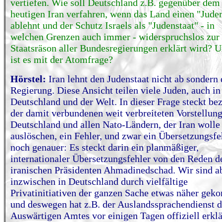
vertiefen. Wie soll Deutschland z.B. gegenüber dem
heutigen Iran verfahren, wenn das Land einen "Juden
ablehnt und der Schutz Israels als "Judenstaat" - in
welchen Grenzen auch immer - widerspruchslos zur
Staatsräson aller Bundesregierungen erklärt wird? 
ist es mit der Atomfrage?
Hörstel:
Iran lehnt den Judenstaat nicht ab sondern
Regierung. Diese Ansicht teilen viele Juden, auch in
Deutschland und der Welt. In dieser Frage steckt be
der damit verbundenen weit verbreiteten Vorstellung
Deutschland und allen Nato-Ländern, der Iran wolle 
auslöschen, ein Fehler, und zwar ein Übersetzungsfe
noch genauer: Es steckt darin ein planmäßiger,
internationaler Übersetzungsfehler von den Reden d
iranischen Präsidenten Ahmadinedschad. Wir sind a
inzwischen in Deutschland durch vielfältige
Privatinitiativen der ganzen Sache etwas näher ge
und deswegen hat z.B. der Auslandssprachendienst d
Auswärtigen Amtes vor einigen Tagen offiziell erklä