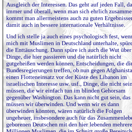
Ausgleich der Interessen. Das geht auf jeden Fall, d
immer und überall, wenn man sich ehrlich zusammen
kommt man allermeistens auch zu guten Ergebnisse
damit auch in bessere internationale Verhältnisse.
Und ich stelle ja auch eines psychologisch fest, wen
mich mit Muslimen in Deutschland unterhalte, spüre
die Enttäuschung. Dann spüre ich auch die Wut über
Dinge, die hier passieren und die natürlich nicht
gutgeheißen werden können, Entscheidungen, die di
Bundesregierungen treffen, ob nun gegen Afghanista
einen Flotteneinsatz vor der Küste des Libanon im
israelischen Interesse usw. usf., Dinge, die nicht sei
müssen, die wir einfach tun im blinden Gehorsam
gegenüber Washington. Das kann nicht gut sein, das
müssen wir überwinden. Und wenn wir es dann
überwinden könnten, wären natürlich die Folgen
ungeheuer, insbesondere auch für das Zusammenleb
geborenen Deutschen mit den hier lebenden mehrer
Millionen Muslimen, die im Schnitt große Bereitsch