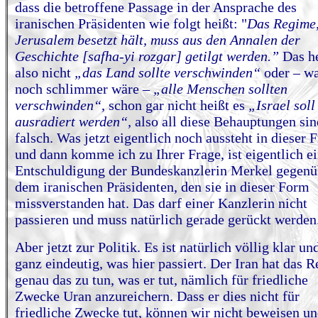
dass die betroffene Passage in der Ansprache des
iranischen Präsidenten wie folgt heißt: "
Das Regime,
Jerusalem besetzt hält, muss aus den Annalen der
Geschichte [safha-yi rozgar] getilgt werden.”
Das he
also nicht
„das Land sollte verschwinden“
oder – wa
noch schlimmer wäre –
„alle Menschen sollten
verschwinden“
, schon gar nicht heißt es
„Israel soll
ausradiert werden“,
also all diese Behauptungen sin
falsch. Was jetzt eigentlich noch aussteht in dieser F
und dann komme ich zu Ihrer Frage, ist eigentlich e
Entschuldigung der Bundeskanzlerin Merkel gegenü
dem iranischen Präsidenten, den sie in dieser Form
missverstanden hat. Das darf einer Kanzlerin nicht
passieren und muss natürlich gerade gerückt werden
Aber jetzt zur Politik. Es ist natürlich völlig klar un
ganz eindeutig, was hier passiert. Der Iran hat das R
genau das zu tun, was er tut, nämlich für friedliche
Zwecke Uran anzureichern. Dass er dies nicht für
friedliche Zwecke tut, können wir nicht beweisen un