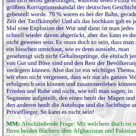
und sich selbst genehmigen, während seien Firma 
größten Korruptionsskandal der deutschen Geschich
gebeutelt wurde. 70 % waren es bei der Bahn, gerad
Zeit der Tarifkämpfe! Und als das hochkam gab es j
Mal eine Explosion der Wut und dann ist man jedes
schnell wieder davon abgerückt, aber das kann es d
nicht gewesen sein. Es muss doch so sein, dass man 
ein bisschen umschaut, wie es denn aussieht, man
genehmigt sich nicht Gehaltssprünge, die einfach jen
von Gut und Böse sind und den Rest der Bevölkerun
verärgern können. Also das ist ein wichtiges Thema,
wir eben nicht vergessen, dass wir nur als ganzes Vo
erfolgreich sein können und zusammenleben können
Frieden und Ruhe und nicht, wie soll man sagen, in
Segmente aufgeteilt, den einen heult der Magen und
den anderen heult die Autohupe und die Jachthupe u
Privatflieger. So kann es nicht sein!
MM:
Abschließende Frage: Mit welchem Buch ist 
Ihren beiden Büchern über Afghanistan und Pakistan