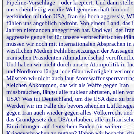
Pipeline-Vorschläge – oder krepiert. Und dann stelle
uns scheinheilig vor die Weltgemeinschaft hin und
verkünden mit den USA, Iran sei hoch aggressiv, W
fühlen uns angeblich bedroht. Von einem Land, das 
Jahren niemanden angegriffen hat. Und weil der Iran
aggressiv genug ist für unsere verbrecherischen Plän
müssen wir noch mit internationalen Absprachen in 
westlichen Medien Fehlübersetzungen der Aussagen
iranischen Präsidenten Ahmadinedschad veröffentli
Und haben wir nicht durch unsere Atompolitik in In
und Nordkorea längst jede Glaubwürdigkeit verlore
Müssten wir nicht auch laut Atomwaffensperrvertra
gleichen Abkommen, das wir als Waffe gegen Iran
missbrauchen, längst alle nuklear abrüsten, allen vo
USA? Was tut Deutschland, um die USA dazu zu br
Werden wir im Falle des bevorstehenden Luftkriege
gegen Iran auch wieder gegen alles Völkerrecht und
das Grundgesetz den USA erlauben, alle militärisch
Einrichtungen auf deutschem Boden für weitere
Kriegsverbrechen zu nutzen? Haben wir bedacht, da