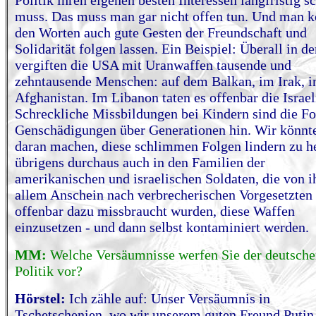
Politik ihren eigenen besten Interessen langfristig s
muss. Das muss man gar nicht offen tun. Und man k
den Worten auch gute Gesten der Freundschaft und
Solidarität folgen lassen. Ein Beispiel: Überall in d
vergiften die USA mit Uranwaffen tausende und
zehntausende Menschen: auf dem Balkan, im Irak, i
Afghanistan. Im Libanon taten es offenbar die Israel
Schreckliche Missbildungen bei Kindern sind die Fo
Genschädigungen über Generationen hin. Wir könnt
daran machen, diese schlimmen Folgen lindern zu he
übrigens durchaus auch in den Familien der
amerikanischen und israelischen Soldaten, die von i
allem Anschein nach verbrecherischen Vorgesetzten
offenbar dazu missbraucht wurden, diese Waffen
einzusetzen - und dann selbst kontaminiert werden.
MM:
Welche Versäumnisse werfen Sie der deutsch
Politik vor?
Hörstel:
Ich zähle auf: Unser Versäumnis in
Tschetschenien, wo wir unserem guten Freund Putin