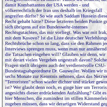
damit Kombattanten der USA werden - und
völkerrechtlich der Iran uns deshalb im Kriegsfall
angreifen dürfte? So wie auch Saddam Hussein dies
Recht gehabt hätte? Diese letzteren beiden Punkte 
sich übrigens auf ein Bundeswehr-internes
Rechtsgutachten, das mir vorliegt. Was war mit Irak
mit dem Kosovo? Ist die Liste deutscher Verfehlung
Rechtsbrüche schon so lang, dass sie den Rahmen je
Interviews sprengen muss, wenn man nur annähernd
die Tatsachen eingehen will? Glauben wir denn, wi
mit derart vielen Vergehen ungestraft davon? Solche
Fragen stellt übrigens auch der verdienstvolle CSU-
Bundestagsabgeordnete Dr. Gauweiler. Wollen wir nu
sechs Monate zur Kenntnis nehmen, dass das Netzw
"Terroristen" schon wieder dichter und stärker gewo
ist? Wer glaubt denn noch, es ginge hier um Terroris
angesichts dieser erdrückenden Aufzählung? Gibt es
hier Menschen, die zumindest im stillen Kämmerlei
zugeben müssen, dass wir derartigen Widerstand ge