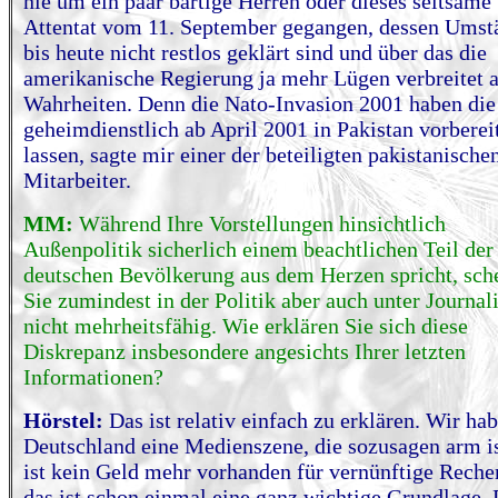
nie um ein paar bärtige Herren oder dieses seltsame
Attentat vom 11. September gegangen, dessen Umst
bis heute nicht restlos geklärt sind und über das die
amerikanische Regierung ja mehr Lügen verbreitet a
Wahrheiten. Denn die Nato-Invasion 2001 haben di
geheimdienstlich ab April 2001 in Pakistan vorberei
lassen, sagte mir einer der beteiligten pakistanische
Mitarbeiter.
MM:
Während Ihre Vorstellungen hinsichtlich
Außenpolitik sicherlich einem beachtlichen Teil der
deutschen Bevölkerung aus dem Herzen spricht, sch
Sie zumindest in der Politik aber auch unter Journal
nicht mehrheitsfähig. Wie erklären Sie sich diese
Diskrepanz insbesondere angesichts Ihrer letzten
Informationen?
Hörstel:
Das ist relativ einfach zu erklären. Wir hab
Deutschland eine Medienszene, die sozusagen arm i
ist kein Geld mehr vorhanden für vernünftige Reche
das ist schon einmal eine ganz wichtige Grundlage. 