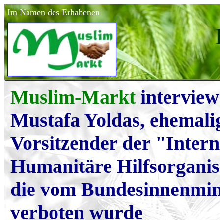
Im Namen des Erhabenen
Muslim-Markt
intervie
Mustafa Yolda
s
, ehemali
Vorsitzender der "Intern
Humanitäre Hilfsorganis
die vom Bundesinnenmin
verboten wurde