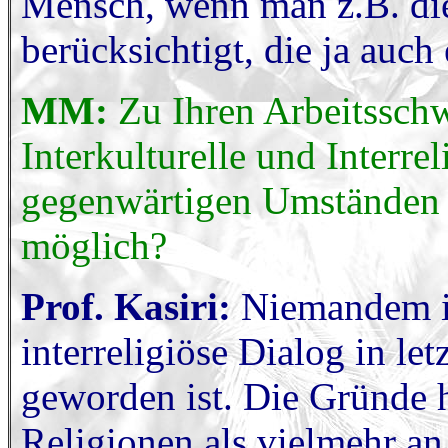
Mensch, wenn man z.B. di
berücksichtigt, die ja auch
MM:
Zu Ihren Arbeitssch
Interkulturelle und Interrel
gegenwärtigen Umständen 
möglich?
Prof. Kasiri:
Niemandem is
interreligiöse Dialog in le
geworden ist. Die Gründe h
Religionen als vielmehr an