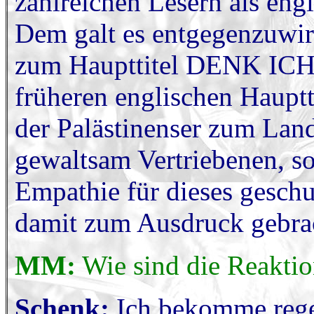
zahlreichen Lesern als eng
Dem galt es entgegenzuwir
zum Haupttitel DENK IC
früheren englischen Hauptti
der Palästinenser zum Land
gewaltsam Vertriebenen, so
Empathie für dieses gesch
damit zum Ausdruck gebra
MM:
Wie sind die Reaktio
Schenk:
Ich bekomme rege