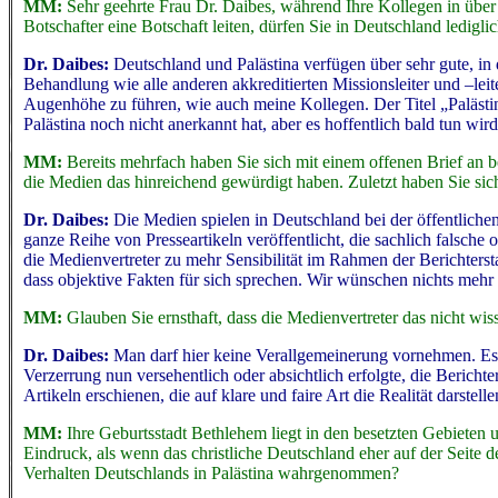
MM:
Sehr geehrte Frau Dr. Daibes, während Ihre Kollegen in über 
Botschafter eine Botschaft leiten, dürfen Sie in Deutschland ledigli
Dr. Daibes:
Deutschland und Palästina verfügen über sehr gute, in
Behandlung wie alle anderen akkreditierten Missionsleiter und –leit
Augenhöhe zu führen, wie auch meine Kollegen. Der Titel „Palästin
Palästina noch nicht anerkannt hat, aber es hoffentlich bald tun wird
MM:
Bereits mehrfach haben Sie sich mit einem offenen Brief an
die Medien das hinreichend gewürdigt haben. Zuletzt haben Sie si
Dr. Daibes:
Die Medien spielen in Deutschland bei der öffentlich
ganze Reihe von Presseartikeln veröffentlicht, die sachlich falsche 
die Medienvertreter zu mehr Sensibilität im Rahmen der Berichtersta
dass objektive Fakten für sich sprechen. Wir wünschen nichts mehr 
MM:
Glauben Sie ernsthaft, dass die Medienvertreter das nicht w
Dr. Daibes:
Man darf hier keine Verallgemeinerung vornehmen. Es 
Verzerrung nun versehentlich oder absichtlich erfolgte, die Berichter
Artikeln erschienen, die auf klare und faire Art die Realität darstelle
MM:
Ihre Geburtsstadt Bethlehem liegt in den besetzten Gebieten 
Eindruck, als wenn das christliche Deutschland eher auf der Seite d
Verhalten Deutschlands in Palästina wahrgenommen?