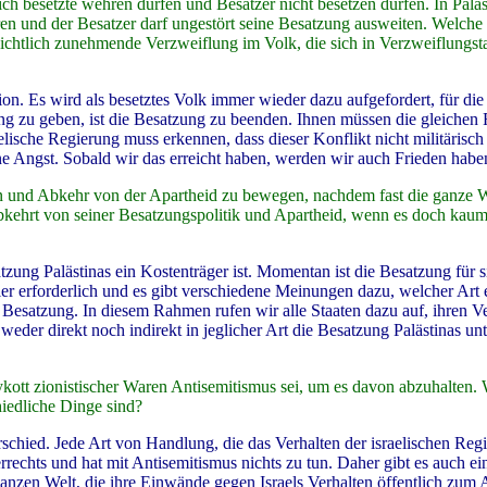
ich besetzte wehren dürfen und Besatzer nicht besetzen dürfen. In Paläs
hren und der Besatzer darf ungestört seine Besatzung ausweiten. Welch
ichtlich zunehmende Verzweiflung im Volk, die sich in Verzweiflungsta
ion. Es wird als besetztes Volk immer wieder dazu aufgefordert, für die
g zu geben, ist die Besatzung zu beenden. Ihnen müssen die gleichen
lische Regierung muss erkennen, dass dieser Konflikt nicht militärisch
e Angst. Sobald wir das erreicht haben, werden wir auch Frieden habe
n und Abkehr von der Apartheid zu bewegen, nachdem fast die ganze W
 abkehrt von seiner Besatzungspolitik und Apartheid, wenn es doch kau
tzung Palästinas ein Kostenträger ist. Momentan ist die Besatzung für si
hier erforderlich und es gibt verschiedene Meinungen dazu, welcher Art e
 Besatzung. In diesem Rahmen rufen wir alle Staaten dazu auf, ihren V
der direkt noch indirekt in jeglicher Art die Besatzung Palästinas un
kott zionistischer Waren Antisemitismus sei, um es davon abzuhalten.
hiedliche Dinge sind?
chied. Jede Art von Handlung, die das Verhalten der israelischen Reg
errechts und hat mit Antisemitismus nichts zu tun. Daher gibt es auch 
anzen Welt, die ihre Einwände gegen Israels Verhalten öffentlich zum