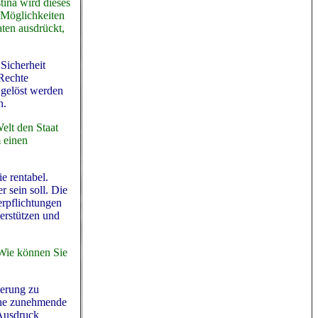
tina wird dieses
e Möglichkeiten
ten ausdrückt,
 Sicherheit
 Rechte
 gelöst werden
n.
elt den Staat
m einen
e rentabel.
r sein soll. Die
erpflichtungen
terstützen und
 Wie können Sie
ierung zu
eine zunehmende
 Ausdruck