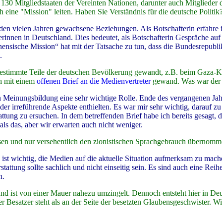
130 Mitgliedstaaten der Vereinten Nationen, darunter auch Mitglieder 
ch eine "Mission" leiten. Haben Sie Verständnis für die deutsche Politik
 den vielen Jahren gewachsene Beziehungen. Als Botschafterin erfahre i
erinnen in Deutschland. Dies bedeutet, als Botschafterin Gespräche auf
ensische Mission“ hat mit der Tatsache zu tun, dass die Bundesrepubli
.
 bestimmte Teile der deutschen Bevölkerung gewandt, z.B. beim Gaza-K
ch mit einem
offenen Brief an die Medienvertreter
gewand. Was war der 
en Meinungsbildung eine sehr wichtige Rolle. Ende des vergangenen Ja
oder irreführende Aspekte enthielten. Es war mir sehr wichtig, darauf z
ttung zu ersuchen. In dem betreffenden Brief habe ich bereits gesagt, 
als das, aber wir erwarten auch nicht weniger.
issen und nur versehentlich den zionistischen Sprachgebrauch übernom
ist wichtig, die Medien auf die aktuelle Situation aufmerksam zu mach
stattung sollte sachlich und nicht einseitig sein. Es sind auch eine Rei
n.
und ist von einer Mauer nahezu umzingelt. Dennoch entsteht hier in De
er Besatzer steht als an der Seite der besetzten Glaubensgeschwister. W