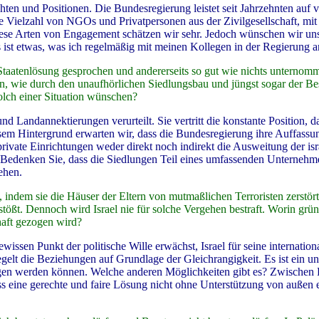
hten und Positionen. Die Bundesregierung leistet seit Jahrzehnten auf 
 Vielzahl von NGOs und Privatpersonen aus der Zivilgesellschaft, mit
diese Arten von Engagement schätzen wir sehr. Jedoch wünschen wir un
 ist etwas, was ich regelmäßig mit meinen Kollegen in der Regierung a
-Staatenlösung gesprochen und andererseits so gut wie nichts unterno
den, wie durch den unaufhörlichen Siedlungsbau und jüngst sogar der 
olch einer Situation wünschen?
Landannektierungen verurteilt. Sie vertritt die konstante Position, da
esem Hintergrund erwarten wir, dass die Bundesregierung ihre Auffassun
private Einrichtungen weder direkt noch indirekt die Ausweitung der isr
n. Bedenken Sie, dass die Siedlungen Teil eines umfassenden Unterneh
ehen.
 indem sie die Häuser der Eltern von mutmaßlichen Terroristen zerstört
tößt. Dennoch wird Israel nie für solche Vergehen bestraft. Worin grün
haft gezogen wird?
issen Punkt der politische Wille erwächst, Israel für seine internation
elt die Beziehungen auf Grundlage der Gleichrangigkeit. Es ist ein unp
ogen werden können. Welche anderen Möglichkeiten gibt es? Zwischen 
ss eine gerechte und faire Lösung nicht ohne Unterstützung von außen 