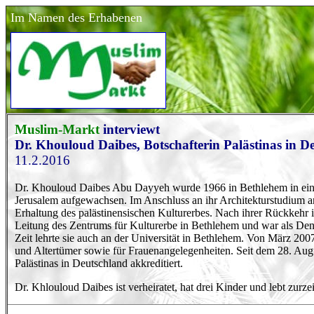
Im Namen des Erhabenen
Muslim-Markt
interviewt
Dr. Khouloud Daibes, Botschafterin Palästinas in D
11.2.2016
Dr. Khouloud Daibes Abu Dayyeh wurde 1966 in Bethlehem in eine k
Jerusalem aufgewachsen. Im Anschluss an ihr Architekturstudium an
Erhaltung des palästinensischen Kulturerbes. Nach ihrer Rückkehr 
Leitung des Zentrums für Kulturerbe in Bethlehem und war als Denkm
Zeit lehrte sie auch an der Universität in Bethlehem. Von März 2007
und Altertümer sowie für Frauenangelegenheiten. Seit dem 28. Augus
Palästinas in Deutschland akkreditiert.
Dr. Khlouloud Daibes ist verheiratet, hat drei Kinder und lebt zurzei