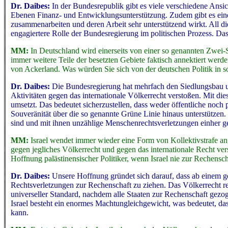
Dr. Daibes:
In der Bundesrepublik gibt es viele verschiedene Ansic
Ebenen Finanz- und Entwicklungsunterstützung. Zudem gibt es eine
zusammenarbeiten und deren Arbeit sehr unterstützend wirkt. All 
engagiertere Rolle der Bundesregierung im politischen Prozess. Das
MM:
In Deutschland wird einerseits von einer so genannten Zwei
immer weitere Teile der besetzten Gebiete faktisch annektiert wer
von Ackerland. Was würden Sie sich von der deutschen Politik in s
Dr. Daibes:
Die Bundesregierung hat mehrfach den Siedlungsbau und 
Aktivitäten gegen das internationale Völkerrecht verstoßen. Mit di
umsetzt. Das bedeutet sicherzustellen, dass weder öffentliche noch 
Souveränität über die so genannte Grüne Linie hinaus unterstütze
sind und mit ihnen unzählige Menschenrechtsverletzungen einher g
MM:
Israel wendet immer wieder eine Form von Kollektivstrafe an,
gegen jegliches Völkerrecht und gegen das internationale Recht vers
Hoffnung palästinensischer Politiker, wenn Israel nie zur Rechensc
Dr. Daibes:
Unsere Hoffnung gründet sich darauf, dass ab einem gew
Rechtsverletzungen zur Rechenschaft zu ziehen. Das Völkerrecht reg
universeller Standard, nachdem alle Staaten zur Rechenschaft gez
Israel besteht ein enormes Machtungleichgewicht, was bedeutet, da
kann.