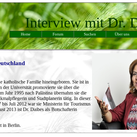
Interview mit
Dr. 
Home
Forum
Suchen
Über uns
eutschland
atholische Familie hineingeboren. Sie ist in
 der Universität promovierte sie über die
im Jahr 1995 nach Palästina übernahm sie die
alpflegerin und Stadtplanerin tätig. In dieser
 bis Juli 2012 war sie Ministerin für Tourismus
t 2013 ist Dr. Daibes als Botschafterin
t in Berlin.