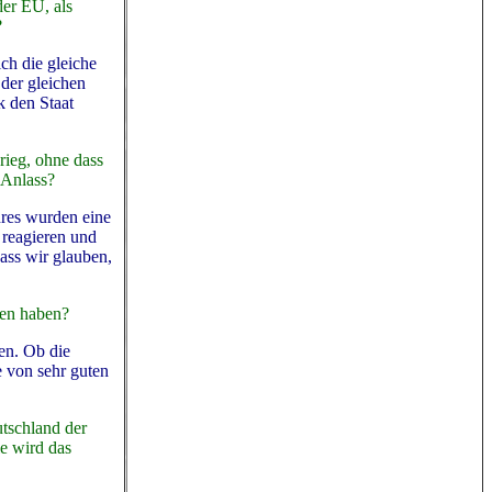
der EU, als
?
ch die gleiche
 der gleichen
k den Staat
rieg, ohne dass
Anlass?
hres wurden eine
u reagieren und
dass wir glauben,
men haben?
en. Ob die
he von sehr guten
utschland der
ie wird das