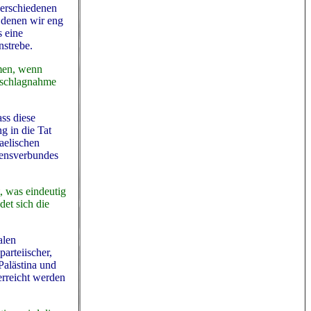
verschiedenen
 denen wir eng
s eine
nstrebe.
mmen, wenn
Beschlagnahme
ss diese
g in die Tat
aelischen
mensverbundes
, was eindeutig
det sich die
alen
arteiischer,
Palästina und
erreicht werden