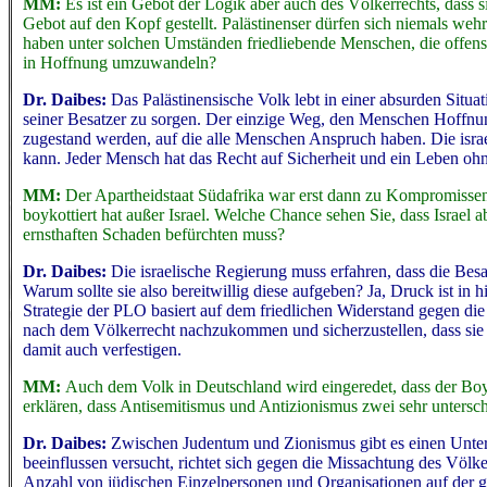
MM:
Es ist ein Gebot der Logik aber auch des Völkerrechts, dass s
Gebot auf den Kopf gestellt. Palästinenser dürfen sich niemals we
haben unter solchen Umständen friedliebende Menschen, die offens
in Hoffnung umzuwandeln?
Dr. Daibes:
Das Palästinensische Volk lebt in einer absurden Situat
seiner Besatzer zu sorgen. Der einzige Weg, den Menschen Hoffnun
zugestand werden, auf die alle Menschen Anspruch haben. Die israe
kann. Jeder Mensch hat das Recht auf Sicherheit und ein Leben ohn
MM:
Der Apartheidstaat Südafrika war erst dann zu Kompromisse
boykottiert hat außer Israel. Welche Chance sehen Sie, dass Israel
ernsthaften Schaden befürchten muss?
Dr. Daibes:
Die israelische Regierung muss erfahren, dass die Besa
Warum sollte sie also bereitwillig diese aufgeben? Ja, Druck ist in 
Strategie der PLO basiert auf dem friedlichen Widerstand gegen die
nach dem Völkerrecht nachzukommen und sicherzustellen, dass sie we
damit auch verfestigen.
MM:
Auch dem Volk in Deutschland wird eingeredet, dass der Boy
erklären, dass Antisemitismus und Antizionismus zwei sehr untersc
Dr. Daibes:
Zwischen Judentum und Zionismus gibt es einen Unters
beeinflussen versucht, richtet sich gegen die Missachtung des Völk
Anzahl von jüdischen Einzelpersonen und Organisationen auf der g