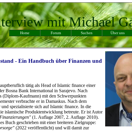
nterview mit Michael G
Home
Forum
Suchen
Über uns
lstand - Ein Handbuch über Finanzen und
auptberuflich tätig als Head of Islamic finance einer
der Bosna Bank International in Sarajevo. Nach
ums (Diplom-Kaufmann) mit den Schwerpunkten
ssemester verbrachte er in Damaskus. Nach dem
nd spezialisierte sich auf Islamic finance. In die
ie islamische Produktentwicklung betreute. Er ist Autor
 Finanzierungen"
(1. Auflage 2007, 2. Auflage 2010).
ues Buch geschrieben mit einer breiteren Zielgruppe:
orsorge"
(2022 veröffentlicht) und will damit zur