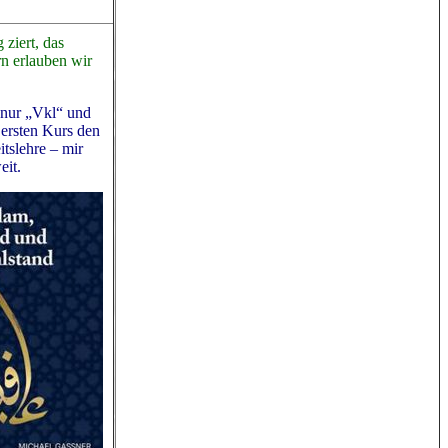
 ziert, das
n erlauben wir
n nur „Vkl“ und
 ersten Kurs den
tslehre – mir
eit.