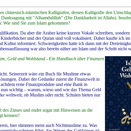
es chinesisch-islamischen Kalligrafen, dessen Kalligrafie den Umschlag
 Danksagung mit "Alhamdulillah" (Die Dankbarkeit ist Allahs). Insofer
ben: Wie sind Sie zum Islam gekommen?
alifikation. Da aber die Araber keine kurzen Vokale schreiben, sonder
Kinderbücher und der Quran sind voll vokalisiert. Daher kaufte ich im
Kultur informiert. Schwierigkeiten hatte ich dann mit der Dreieinigkei
bensauffassung war also bereits näher am Islam und der Schritt nicht w
lam, Geld und Wohlstand - Ein Handbuch über Finanzen
icht. Seinerzeit wäre ein Buch für Muslime etwas
 Lösungen. Daher der Gedanke zuerst die Finanzwelt in
Nachdem erste Finanzprodukte und eine Bank in
ng nun wichtig – warum, wieso und wie das Thema Geld
ke weltweit, ob Muslim oder nicht. Schulen bieten nur
ft des Zinses und endet sogar mit Hinweisen an die
ngt kennen?
eren, hier stimmen meist auch Nichtmuslime zu. Was
ponentialwachstum führt, das Wesen des Geldzinses ist