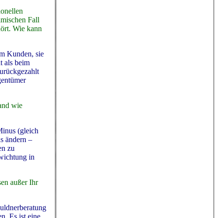
ionellen
amischen Fall
hört. Wie kann
em Kunden, sie
t als beim
zurückgezahlt
gentümer
Land wie
Minus (gleich
as ändern –
en zu
wichtung in
sen außer Ihr
huldnerberatung
. Es ist eine