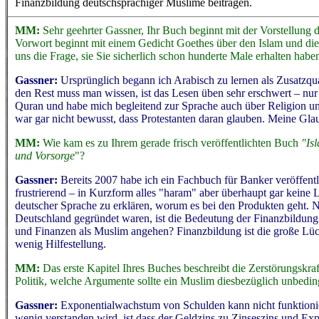
Finanzbildung deutschsprachiger Muslime beitragen.
MM:
Sehr geehrter Gassner, Ihr Buch beginnt mit der Vorstellung d
Vorwort beginnt mit einem Gedicht Goethes über den Islam und die
uns die Frage, sie Sie sicherlich schon hunderte Male erhalten ha
Gassner:
Ursprünglich begann ich Arabisch zu lernen als Zusatzqu
den Rest muss man wissen, ist das Lesen üben sehr erschwert – nur 
Quran und habe mich begleitend zur Sprache auch über Religion und 
war gar nicht bewusst, dass Protestanten daran glauben. Meine Glau
MM:
Wie kam es zu Ihrem gerade frisch veröffentlichten Buch
"Is
und Vorsorge
"?
Gassner:
Bereits 2007 habe ich ein Fachbuch für Banker veröffentl
frustrierend – in Kurzform alles "haram" aber überhaupt gar keine
deutscher Sprache zu erklären, worum es bei den Produkten geht. 
Deutschland gegründet waren, ist die Bedeutung der Finanzbildu
und Finanzen als Muslim angehen? Finanzbildung ist die große Lüc
wenig Hilfestellung.
MM:
Das erste Kapitel Ihres Buches beschreibt die Zerstörungskra
Politik, welche Argumente sollte ein Muslim diesbezüglich unbedi
Gassner:
Exponentialwachstum von Schulden kann nicht funktioni
wenig verstanden wird, ist dass der Geldzins zu Zinseszins und Ex