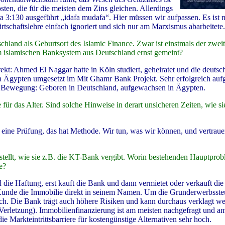
ten, die für die meisten dem Zins gleichen. Allerdings
ra 3:130 ausgeführt „idafa mudafa“. Hier müssen wir aufpassen. Es ist m
schaftslehre einfach ignoriert und sich nur am Marxismus abarbeitete.
chland als Geburtsort des Islamic Finance. Zwar ist einstmals der zwei
m islamischen Banksystem aus Deutschland ernst gemeint?
rekt: Ahmed El Naggar hatte in Köln studiert, geheiratet und die deuts
 in Ägypten umgesetzt im Mit Ghamr Bank Projekt. Sehr erfolgreich auf
nce Bewegung: Geboren in Deutschland, aufgewachsen in Ägypten.
r das Alter. Sind solche Hinweise in derart unsicheren Zeiten, wie sie
 eine Prüfung, das hat Methode. Wir tun, was wir können, und vertrau
ellt, wie sie z.B. die KT-Bank vergibt. Worin bestehenden Hauptprob
e?
 die Haftung, erst kauft die Bank und dann vermietet oder verkauft di
Kunde die Immobilie direkt in seinem Namen. Um die Grunderwerbssteu
ch. Die Bank trägt auch höhere Risiken und kann durchaus verklagt w
Verletzung). Immobilienfinanzierung ist am meisten nachgefragt und a
ie Markteintrittsbarriere für kostengünstige Alternativen sehr hoch.