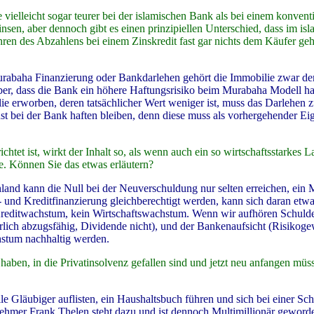
elleicht sogar teurer bei der islamischen Bank als bei einem konvent
nsen, aber dennoch gibt es einen prinzipiellen Unterschied, dass im isl
hren des Abzahlens bei einem Zinskredit fast gar nichts dem Käufer ge
urabaha Finanzierung oder Bankdarlehen gehört die Immobilie zwar d
st aber, dass die Bank ein höhere Haftungsrisiko beim Murabaha Modell ha
e erworben, deren tatsächlicher Wert weniger ist, muss das Darlehen 
t bei der Bank haften bleiben, denn diese muss als vorhergehender Ei
et ist, wirkt der Inhalt so, als wenn auch ein so wirtschaftsstarkes 
e. Können Sie das etwas erläutern?
land kann die Null bei der Neuverschuldung nur selten erreichen, ein 
 und Kreditfinanzierung gleichberechtigt werden, kann sich daran etw
n Kreditwachstum, kein Wirtschaftswachstum. Wenn wir aufhören Schuld
lich abzugsfähig, Dividende nicht), und der Bankenaufsicht (Risikoge
hstum nachhaltig werden.
aben, in die Privatinsolvenz gefallen sind und jetzt neu anfangen müs
lle Gläubiger auflisten, ein Haushaltsbuch führen und sich bei einer Sc
hmer Frank Thelen steht dazu und ist dennoch Multimillionär geworden