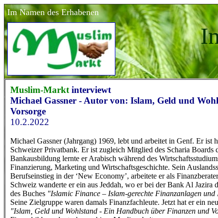
Im Namen des Erhabenen
I
Muslim-Markt
interviewt
Michael Gassner - Autor von: Islam, Geld und Woh
Vorsorge
10.2.2022
Michael Gassner (Jahrgang) 1969, lebt und arbeitet in Genf. Er ist h
Schweizer Privatbank. Er ist zugleich Mitglied des Scharia Boards 
Bankausbildung lernte er Arabisch während des Wirtschaftsstudi
Finanzierung, Marketing und Wirtschaftsgeschichte. Sein Ausland
Berufseinstieg in der ‘New Economy’, arbeitete er als Finanzberater u
Schweiz wanderte er ein aus Jeddah, wo er bei der Bank Al Jazira d
des Buches
"Islamic Finance – Islam-gerechte Finanzanlagen und
Seine Zielgruppe waren damals Finanzfachleute. Jetzt hat er ein ne
"Islam, Geld und Wohlstand - Ein Handbuch über Finanzen und V