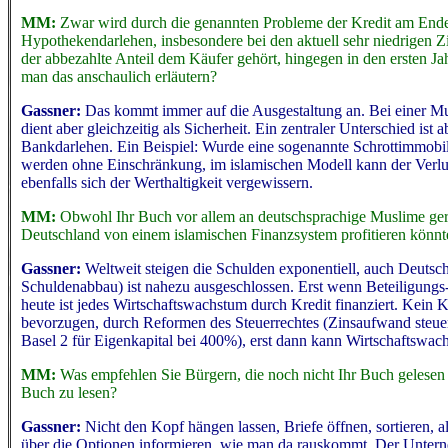
MM:
Zwar wird durch die genannten Probleme der Kredit am Ende vi
Hypothekendarlehen, insbesondere bei den aktuell sehr niedrigen Zi
der abbezahlte Anteil dem Käufer gehört, hingegen in den ersten Ja
man das anschaulich erläutern?
Gassner:
Das kommt immer auf die Ausgestaltung an. Bei einer M
dient aber gleichzeitig als Sicherheit. Ein zentraler Unterschied i
Bankdarlehen. Ein Beispiel: Wurde eine sogenannte Schrottimmobili
werden ohne Einschränkung, im islamischen Modell kann der Verlus
ebenfalls sich der Werthaltigkeit vergewissern.
MM:
Obwohl Ihr Buch vor allem an deutschsprachige Muslime gericht
Deutschland von einem islamischen Finanzsystem profitieren könnt
Gassner:
Weltweit steigen die Schulden exponentiell, auch Deutsch
Schuldenabbau) ist nahezu ausgeschlossen. Erst wenn Beteiligungs-
heute ist jedes Wirtschaftswachstum durch Kredit finanziert. Kei
bevorzugen, durch Reformen des Steuerrechtes (Zinsaufwand steuer
Basel 2 für Eigenkapital bei 400%), erst dann kann Wirtschaftswac
MM:
Was empfehlen Sie Bürgern, die noch nicht Ihr Buch gelesen h
Buch zu lesen?
Gassner:
Nicht den Kopf hängen lassen, Briefe öffnen, sortieren, a
über die Optionen informieren, wie man da rauskommt. Der Unterne