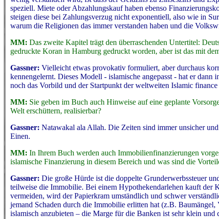
speziell. Miete oder Abzahlungskauf haben ebenso Finanzierungskos
steigen diese bei Zahlungsverzug nicht exponentiell, also wie in Su
warum die Religionen das immer verstanden haben und die Volkswirt
MM:
Das zweite Kapitel trägt den überraschenden Untertitel: Deuts
gedruckte Koran in Hamburg gedruckt worden, aber ist das mit de
Gassner:
Vielleicht etwas provokativ formuliert, aber durchaus kor
kennengelernt. Dieses Modell - islamische angepasst - hat er dann
noch das Vorbild und der Startpunkt der weltweiten Islamic fina
MM:
Sie geben im Buch auch Hinweise auf eine geplante Vorsorge fü
Welt erschüttern, realisierbar?
Gassner:
Natawakal ala Allah. Die Zeiten sind immer unsicher und
Einen.
MM:
In Ihrem Buch werden auch Immobilienfinanzierungen vorgest
islamische Finanzierung in diesem Bereich und was sind die Vorteil
Gassner:
Die große Hürde ist die doppelte Grunderwerbssteuer und
teilweise die Immobilie. Bei einem Hypothekendarlehen kauft der 
vermeiden, wird der Papierkram umständlich und schwer verständli
jemand Schaden durch die Immobilie erlitten hat (z.B. Baumängel, 
islamisch anzubieten – die Marge für die Banken ist sehr klein und d