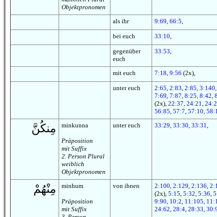
Objektpronomen
als ihr
9:69
,
66:5
,
bei euch
33:10
,
gegenüber
33:53
,
euch
mit euch
7:18
,
9:56
(2x),
unter euch
2:65
,
2:83
,
2:85
,
3:140
7:69
,
7:87
,
8:25
,
8:42
,
(2x),
22:37
,
24:21
,
24:
56:85
,
57:7
,
57:10
,
58:
minkunna
unter euch
33:29
,
33:30
,
33:31
,
مِنكُنَّ
Präposition
mit Suffix
2. Person Plural
weiblich
Objektpronomen
minhum
von ihnen
2:100
,
2:129
,
2:136
,
2:
مِنْهُمْ
(2x),
5:15
,
5:32
,
5:36
,
5
Präposition
9:90
,
10:2
,
11:105
,
11:
mit Suffix
24:62
,
28:4
,
28:33
,
30:
3. Person