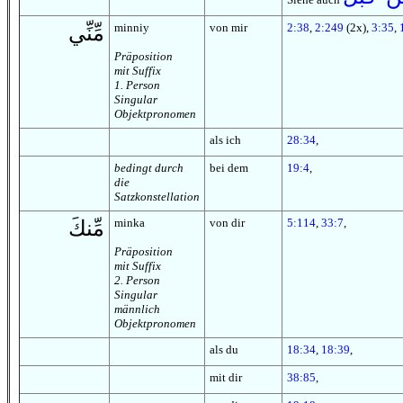
minniy
von mir
2:38
,
2:249
(2x),
3:35
,
مِّنِّي
Präposition
mit Suffix
1. Person
Singular
Objektpronomen
als ich
28:34
,
bedingt durch
bei dem
19:4
,
die
Satzkonstellation
minka
von dir
5:114
,
33:7
,
مِّنكَ
Präposition
mit Suffix
2. Person
Singular
männlich
Objektpronomen
als du
18:34
,
18:39
,
mit dir
38:85
,