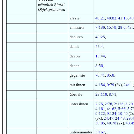
männlich Plural
Objektpronomen
als sie
40:21
,
40:82
,
41:15
,
43
an ihnen
7:136
,
15:79
,
28:6
,
43:
dadurch
48:25
,
damit
47:4
,
davon
15:44
,
denen
8:56
,
gegen sie
70:41
,
85:8
,
mit ihnen
4:154
,
9:79
(2x),
24:11
,
über sie
23:110
,
8:71
,
unter ihnen
2:75
,
2:78
,
2:126
,
2:20
4:161
,
4:162
,
5:66
,
5:7
9:122
,
9:124
,
10:40
(2x
(3x),
24:47
,
24:48
,
29:
38:85
,
40:78
(2x),
43:4
untereinander
3:167
,