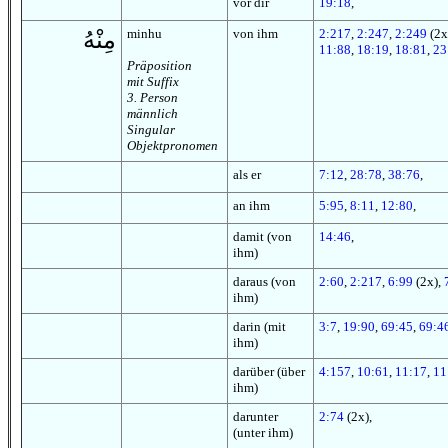
vor dir
19:18
,
minhu
von ihm
2:217
,
2:247
,
2:249
(2x
مِنْهُ
11:88
,
18:19
,
18:81
,
23
Präposition
mit Suffix
3. Person
männlich
Singular
Objektpronomen
als er
7:12
,
28:78
,
38:76
,
an ihm
5:95
,
8:11
,
12:80
,
damit (von
14:46
,
ihm)
daraus (von
2:60
,
2:217
,
6:99
(2x),
ihm)
darin (mit
3:7
,
19:90
,
69:45
,
69:4
ihm)
darüber (über
4:157
,
10:61
,
11:17
,
11
ihm)
darunter
2:74
(2x),
(unter ihm)