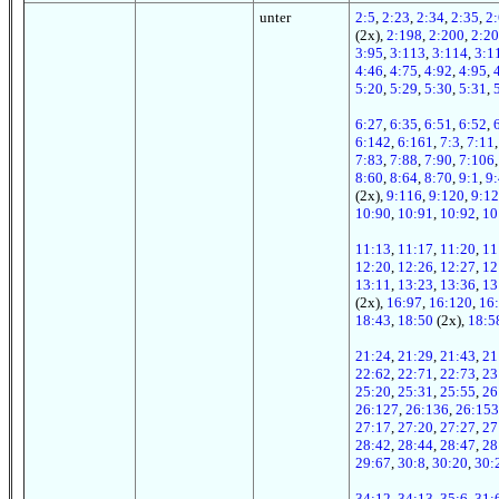
unter
2:5
,
2:23
,
2:34
,
2:35
,
2
(2x),
2:198
,
2:200
,
2:2
3:95
,
3:113
,
3:114
,
3:1
4:46
,
4:75
,
4:92
,
4:95
,
5:20
,
5:29
,
5:30
,
5:31
,
6:27
,
6:35
,
6:51
,
6:52
,
6:142
,
6:161
,
7:3
,
7:11
7:83
,
7:88
,
7:90
,
7:106
8:60
,
8:64
,
8:70
,
9:1
,
9:
(2x),
9:116
,
9:120
,
9:1
10:90
,
10:91
,
10:92
,
10
11:13
,
11:17
,
11:20
,
11
12:20
,
12:26
,
12:27
,
12
13:11
,
13:23
,
13:36
,
13
(2x),
16:97
,
16:120
,
16
18:43
,
18:50
(2x),
18:5
21:24
,
21:29
,
21:43
,
21
22:62
,
22:71
,
22:73
,
23
25:20
,
25:31
,
25:55
,
26
26:127
,
26:136
,
26:153
27:17
,
27:20
,
27:27
,
27
28:42
,
28:44
,
28:47
,
28
29:67
,
30:8
,
30:20
,
30:
34:12
,
34:13
,
35:6
,
31: