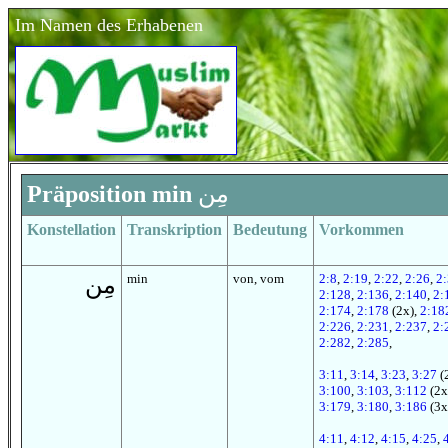
Im Namen des Erhabenen
Präposition min
مِن
Konstellation
Transkription
Bedeutung
Vorkommen
min
von, vom
2:8
,
2:19
,
2:22
,
2:26
,
2
مِن
2:128
,
2:136
,
2:140
,
2:
2:174
,
2:178
(2x),
2:18
2:226
,
2:231
,
2:237
,
2:
2:282
,
2:285
,
3:11
,
3:14
,
3:23
,
3:27
(
3:100
,
3:103
,
3:112
(2x
3:179
,
3:180
,
3:186
(3x
4:11
,
4:12
,
4:15
,
4:25
,