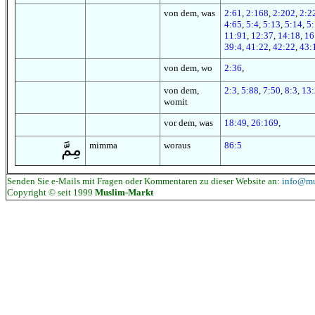
von dem, was
2:61
,
2:168
,
2:202
,
2:2
4:65
,
5:4
,
5:13
,
5:14
,
5
11:91
,
12:37
,
14:18
,
16
39:4
,
41:22
,
42:22
,
43:
von dem, wo
2:36
,
von dem,
2:3
,
5:88
,
7:50
,
8:3
,
13
womit
vor dem, was
18:49
,
26:169
,
mimma
woraus
86:5
مِمَّ
Senden Sie e-Mails mit Fragen oder Kommentaren zu dieser Website an:
info@mu
Copyright © seit 1999
Muslim-Markt