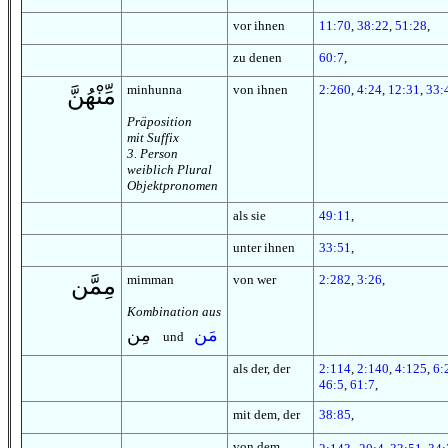
vor ihnen
11:70
,
38:22
,
51:28
,
zu denen
60:7
,
minhunna
von ihnen
2:260
,
4:24
,
12:31
,
33:
مِّنْهُنَّ
Präposition
mit Suffix
3. Person
weiblich Plural
Objektpronomen
als sie
49:11
,
unter ihnen
33:51
,
mimman
von wer
2:282
,
3:26
,
مِمَّن
Kombination aus
مَن
مِن
und
als der, der
2:114
,
2:140
,
4:125
,
6:
46:5
,
61:7
,
mit dem, der
38:85
,
von dem
,