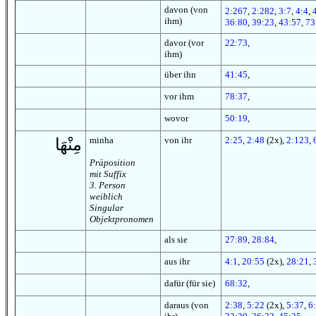
davon (von
2:267
,
2:282
,
3:7
,
4:4
,
ihm)
36:80
,
39:23
,
43:57
,
73
davor (vor
22:73
,
ihm)
über ihn
41:45
,
vor ihm
78:37
,
wovor
50:19
,
minha
von ihr
2:25
,
2:48
(2x),
2:123
,
مِنْهَا
Präposition
mit Suffix
3. Person
weiblich
Singular
Objektpronomen
als sie
27:89
,
28:84
,
aus ihr
4:1
,
20:55
(2x),
28:21
,
dafür (für sie)
68:32
,
daraus (von
2:38
,
5:22
(2x),
5:37
,
6