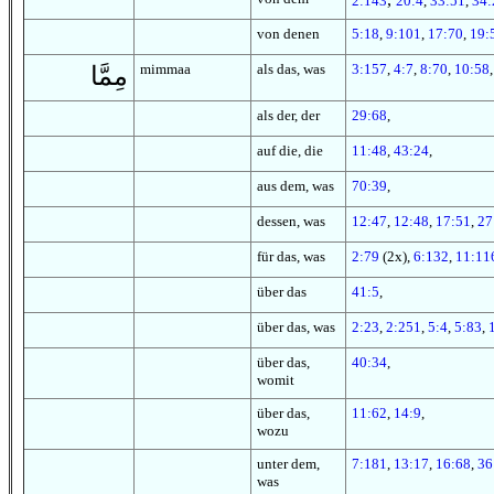
2:143
20:4
,
33:51
,
34:
von denen
5:18
,
9:101
,
17:70
,
19:
mimmaa
als das, was
3:157
,
4:7
,
8:70
,
10:58
مِمَّا
als der, der
29:68
,
auf die, die
11:48
,
43:24
,
aus dem, was
70:39
,
dessen, was
12:47
,
12:48
,
17:51
,
27
für das, was
2:79
(2x),
6:132
,
11:11
über das
41:5
,
über das, was
2:23
,
2:251
,
5:4
,
5:83
,
über das,
40:34
,
womit
über das,
11:62
,
14:9
,
wozu
unter dem,
7:181
,
13:17
,
16:68
,
36
was