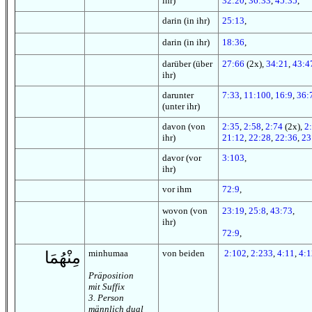
ihr)
32:20
,
36:33
,
45:35
,
darin (in ihr)
25:13
,
darin (in ihr)
18:36
,
darüber (über
27:66
(2x),
34:21
,
43:4
ihr)
darunter
7:33
,
11:100
,
16:9
,
36:
(unter ihr)
davon (von
2:35
,
2:58
,
2:74
(2x),
2
ihr)
21:12
,
22:28
,
22:36
,
23
davor (vor
3:103
,
ihr)
vor ihm
72:9
,
wovon (von
23:19
,
25:8
,
43:73
,
ihr)
72:9
,
minhumaa
von beiden
2:102
,
2:233
,
4:11
,
4:1
مِنْهُمَا
Präposition
mit Suffix
3. Person
männlich dual