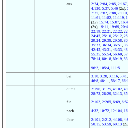
aus
2:74
,
2:84
,
2:85
,
2:167
4:130
,
5:37
,
5:46
(2x),
7:75
,
7:82
,
7:88
,
7:110
11:61
,
11:82
,
11:119
,
1
(2x),
15:74
,
15:87
,
16:4
(2x),
19:11
,
19:69
,
20:
22:19
,
22:21
,
22:22
,
22
24:45
,
25:10
,
25:12
,
25
29:24
,
29:38
,
29:58
,
30
35:33
,
36:34
,
36:51
,
36
42:45
,
43:31
,
43:33
,
43
55:35
,
55:54
,
56:69
,
57
78:14
,
80:18
,
80:19
,
83
96:2
,
105:4
,
111:5
bei
3:10
,
3:28
,
3:116
,
5:41
46:8
,
48:11
,
58:17
,
66:
durch
2:196
,
3:125
,
4:102
,
4:
28:73
,
28:29
,
32:13
,
35
für
2:102
,
2:265
,
6:69
,
6:5
nach
4:32
,
10:72
,
12:104
,
16
über
2:101
,
2:212
,
4:108
,
4:
50:15
,
53:59
,
60:13
(2x