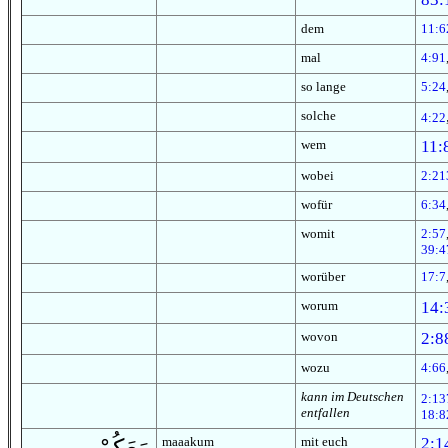
dem
11:6
mal
4:91
so lange
5:24
solche
4:22
wem
11:
wobei
2:21
wofür
6:34
womit
2:57
39:4
worüber
17:7
worum
14:
wovon
2:8
wozu
4:66
kann im Deutschen
2:13
entfallen
18:8
maaakum
mit euch
2:1