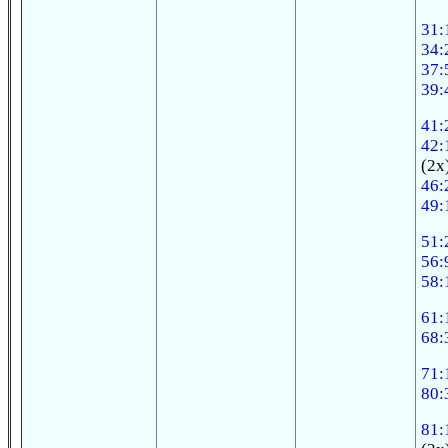
31:
34:
37:
39:
41:
42:
(2x
46:
49:
51:
56:
58:
61:
68:
71:
80:
81: