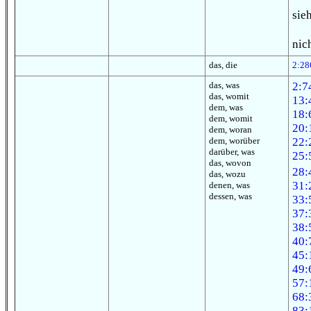
sie
nic
das, die
2:28
das, was
2:7
das, womit
13:
dem, was
18:
dem, womit
20:
dem, woran
dem, worüber
22:
darüber, was
25:
das, wovon
28:
das, wozu
31:
denen, was
dessen, was
33:
37:
38:
40:
45:
49:
57:
68:
83: