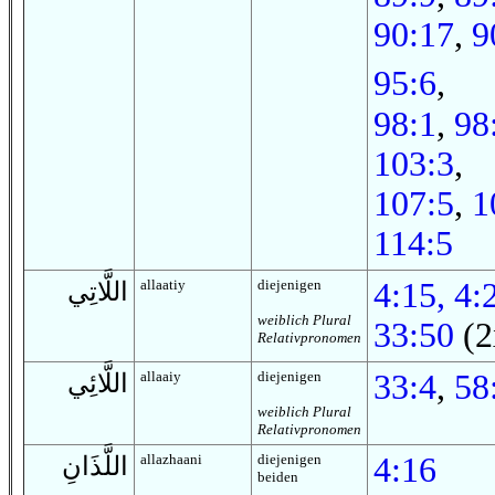
90:17
,
9
95:6
,
98:1
,
98
103:3
,
107:5
,
1
114:5
allaatiy
diejenigen
4:15,
4:
اللَّاتِي
weiblich Plural
33:50
(2
Relativpronomen
allaaiy
diejenigen
33:4
,
58
اللَّائِي
weiblich Plural
Relativpronomen
allazhaani
diejenigen
4:16
اللَّذَانِ
beiden