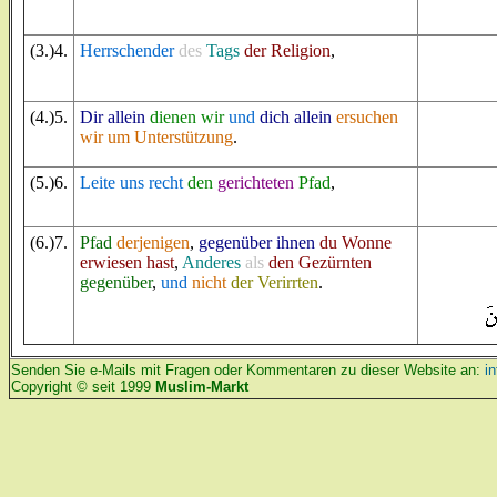
(
3
.)4.
Herrschender
des
Tags
der Religion
,
(
4
.)5.
Dir
allein
dienen wir
und
dich
allein
ersuchen
wir um Unterstützung
.
(
5
.)6.
Leite uns recht
den
gerichteten
Pfad
,
(
6
.)7.
Pfad
derjenigen
,
gegenüber ihnen
du Wonne
erwiesen hast
,
Anderes
als
den Gezürnten
gegenüber
,
und
nicht
der Verirrten
.
Senden Sie e-Mails mit Fragen oder Kommentaren zu dieser Website an:
i
Copyright © seit 1999
Muslim-Markt