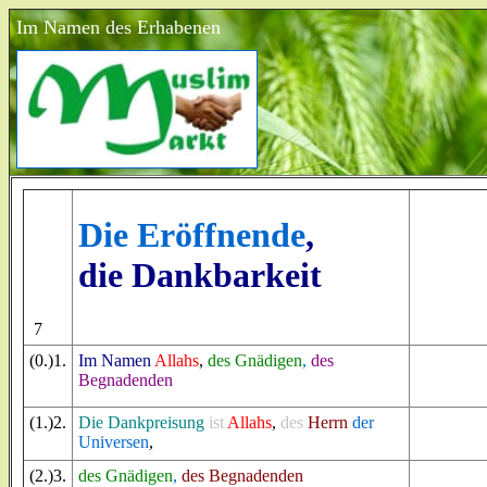
Im Namen des Erhabenen
Die Eröffnende
,
die Dankbarkeit
7
(
0
.)1.
Im
Namen
Allahs
,
des Gnädigen
,
des
Begnadenden
(
1
.)2.
Die Dankpreisung
ist
Allahs
,
des
Herrn
der
Universen
,
(
2
.)3.
des Gnädigen
,
des Begnadenden