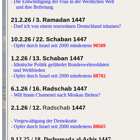
-
Die Entwürdigung der Frau in der Westlichen Welt
und ihre Befreiung
21.2.26
/
3. Ramadan
1447
-
Darf ich von einem souveränen Deutschland träumen?
10.2.26
/
22. Schaban
1447
-
Opfer durch Israel seit 2000 mindestens
90589
1.2.26
/
13. Schaban
1447
-
Idiotische Politik gefährdet Bundeswehrsoldaten
und Weltfrieden
-
Opfer durch Israel seit 2000 mindestens
88702
6.1.26
/
16.
Radschab
1447
-
Will Imam Chamenei nach Moskau fliehen?
2.1.26
/
12.
Radschab
1447
-
Vergewaltigung der Demokratie
-
Opfer durch Israel seit 2000 mindestens
88665
9.12.25 / 18. Dschumada al-Achir 1447